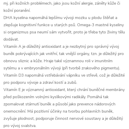
mj. při kožních problémech, jako jsou kožní alergie, záněty kůže či
kožní poranění.
DHA kyselina napomáhá lepšímu vývoji mozku u plodu štěňat a
zlepšuje kognitivní funkce u starých psů. Omega-3 mastné kyseliny
si organizmus psa neumí sám vytvořit, proto je třeba tyto živiny tělu
dodávat.
Vitamín A je důležitý antioxidant a je nezbytný pro správný vývoj
buněk pokrývajících jak vnitřní, tak vnější orgány, tzn. je důležitý pro
obnovu sliznic a kůže. Hraje také významnou roli v imunitním
sytému a v embryonálním vývoji (při tvorbě zrakového pigmentu).
Vitamín D3 napomáhá vstřebávání vápníku ve střevě, což je důležité
pro podporu vývoje a zdraví kostí a zubů.
Vitamín E je významný antioxidant, který chrání buněčné membrány
před poškozením volnými kyslíkovými radikály. Pomáhá tak
zpomalovat stárnutí buněk a působí jako prevence nádorových
onemocnění. Má pozitivní účinky na tvorbu pohlavních buněk,
zvyšuje plodnost, podporuje činnost nervové soustavy a je důležitý
pro vývoj svalstva.