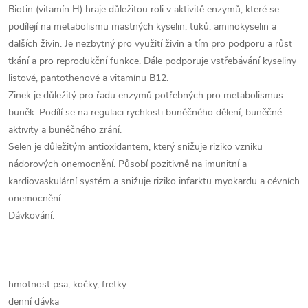
Biotin (vitamín H) hraje důležitou roli v aktivitě enzymů, které se
podílejí na metabolismu mastných kyselin, tuků, aminokyselin a
dalších živin. Je nezbytný pro využití živin a tím pro podporu a růst
tkání a pro reprodukční funkce. Dále podporuje vstřebávání kyseliny
listové, pantothenové a vitamínu B12.
Zinek je důležitý pro řadu enzymů potřebných pro metabolismus
buněk. Podílí se na regulaci rychlosti buněčného dělení, buněčné
aktivity a buněčného zrání.
Selen je důležitým antioxidantem, který snižuje riziko vzniku
nádorových onemocnění. Působí pozitivně na imunitní a
kardiovaskulární systém a snižuje riziko infarktu myokardu a cévních
onemocnění.
Dávkování:
hmotnost psa, kočky, fretky
denní dávka