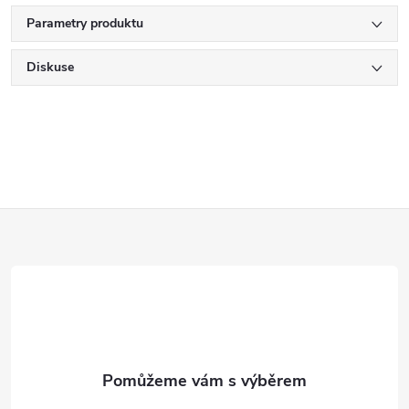
Parametry produktu
Diskuse
Z
á
p
a