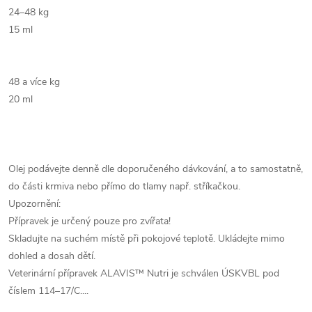
24–48 kg
15 ml
48 a více kg
20 ml
Olej podávejte denně dle doporučeného dávkování, a to samostatně,
do části krmiva nebo přímo do tlamy např. stříkačkou.
Upozornění:
Přípravek je určený pouze pro zvířata!
Skladujte na suchém místě při pokojové teplotě. Ukládejte mimo
dohled a dosah dětí.
Veterinární přípravek ALAVIS™ Nutri je schválen ÚSKVBL pod
číslem 114–17/C....