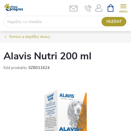
Přejít
NÁKUPNÍ
KOŠÍK
na
obsah
HLEDAT
Krmivo a doplňky stravy
Alavis Nutri 200 ml
Kód produktu:
SZB011624