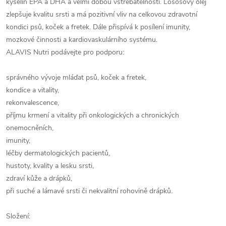
kyselin EPA a DHA a velmi dobou vstřebatelností. Lososový olej
zlepšuje kvalitu srsti a má pozitivní vliv na celkovou zdravotní
kondici psů, koček a fretek. Dále přispívá k posílení imunity,
mozkové činnosti a kardiovaskulárního systému.
ALAVIS Nutri podávejte pro podporu:
správného vývoje mláďat psů, koček a fretek,
kondice a vitality,
rekonvalescence,
příjmu krmení a vitality při onkologických a chronických
onemocněních,
imunity,
léčby dermatologických pacientů,
hustoty, kvality a lesku srsti,
zdraví kůže a drápků,
při suché a lámavé srsti či nekvalitní rohovině drápků.
Složení: