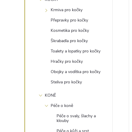
e
Krmiva pro kočky
l
Přepravky pro kočky
Kosmetika pro kočky
í
Škrabadla pro kočky
i
Toalety a lopatky pro kočky
Hračky pro kočky
Obojky a vodítka pro kočky
Steliva pro kočky
KONĚ
Péče o koně
Péče o svaly, šlachy a
klouby
Péče o kůži a srst