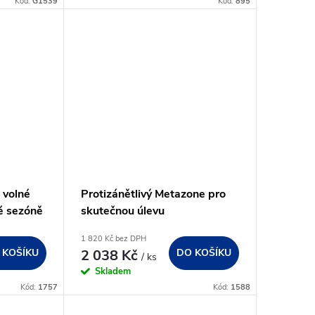
Kód:
G1539
Kód:
895
 volné
Protizánětlivý Metazone pro
vé sezóně
skutečnou úlevu
1 820 Kč bez DPH
 KOŠÍKU
2 038 Kč
DO KOŠÍKU
/ ks
Skladem
Kód:
1757
Kód:
1588