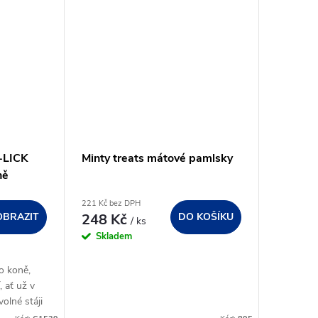
Y-LICK
Minty treats mátové pamlsky
ně
221 Kč bez DPH
OBRAZIT
248 Kč
DO KOŠÍKU
/ ks
Skladem
o koně,
, ať už v
olné stáji
udě nebo