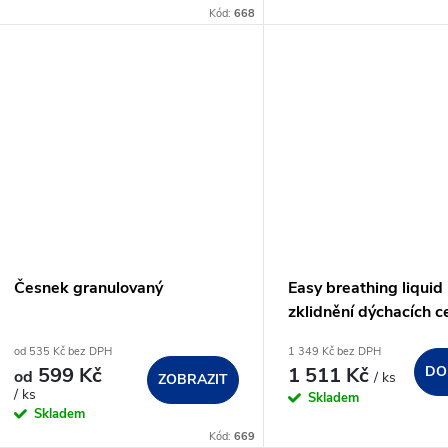
Kód:
668
Česnek granulovaný
Easy breathing liquid
zklidnění dýchacích c
od 535 Kč bez DPH
1 349 Kč bez DPH
599 Kč
1 511 Kč
DO
od
/ ks
ZOBRAZIT
/ ks
Skladem
Skladem
Kód:
669