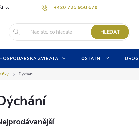
+420 725 950 679
ích údajů
Formulář pro odstoupení od kupní smlouvy
Kontaktní form
info@chovprogres.cz
HLEDAT
HOSPODÁŘSKÁ ZVÍŘATA
OSTATNÍ
DROG
plňky
Dýchání
Dýchání
Nejprodávanější