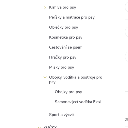
t
Krmiva pro psy
r
Pelíšky a matrace pro psy
Oblečky pro psy
a
Kosmetika pro psy
n
Cestování se psem
Hračky pro psy
n
Misky pro psy
í
Obojky, vodítka a postroje pro
psy
p
Obojky pro psy
Samonavíjecí vodítka Flexi
a
Sport a výcvik
n
2
KOČKY