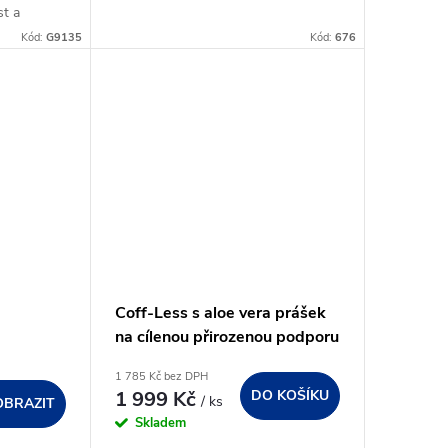
st a
.
Kód:
G9135
Kód:
676
Coff-Less s aloe vera prášek
na cílenou přirozenou podporu
dýchacího systému koní
1 785 Kč bez DPH
1 999 Kč
DO KOŠÍKU
/ ks
OBRAZIT
Skladem