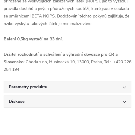
přirozeně se vyskytujících zakázaných látek (NOPS), jak to vyžadují
pravidla dostihů a jiných přidružených soutěží, které jsou v souladu
se směrnicemi BETA NOPS. Dodržování těchto pokynů zajišťuje, že
riziko výskytu takových látek je minimalizováno.
Balení 0,5kg vystačí na 33 dní.
Držitel rozhodnutí o schválení a výhradní dovozce pro ČR a
Slovensko:
Ghoda s.r.o, Husinecká 10, 13000, Praha, Tel.: +420 226
254 194
Parametry produktu
Diskuse