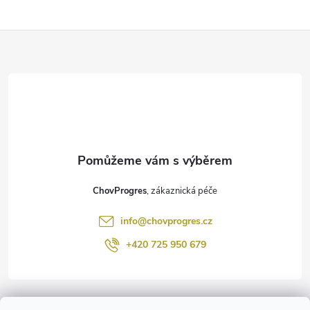
Z
á
p
a
t
ChovProgres
í
info
@
chovprogres.cz
+420 725 950 679
Informace pro vás