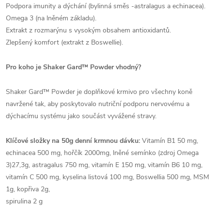
Podpora imunity a dýchání (bylinná směs -astralagus a echinacea).
Omega 3 (na lněném základu).
Extrakt z rozmarýnu s vysokým obsahem antioxidantů.
Zlepšený komfort (extrakt z Boswellie).
Pro koho je Shaker Gard™ Powder vhodný?
Shaker Gard™ Powder je doplňkové krmivo pro všechny koně
navržené tak, aby poskytovalo nutriční podporu nervovému a
dýchacímu systému jako součást vyvážené stravy.
Klíčové složky na 50g denní krmnou dávku:
Vitamín B1 50 mg,
echinacea 500 mg, hořčík 2000mg, lněné semínko (zdroj Omega
3)27,3g, astragalus 750 mg, vitamín E 150 mg, vitamín B6 10 mg,
vitamín C 500 mg, kyselina listová 100 mg, Boswellia 500 mg, MSM
1g, kopřiva 2g,
spirulina 2 g