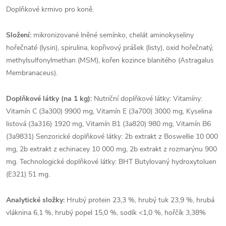
Doplňkové krmivo pro koně.
Složení:
mikronizované lněné semínko, chelát aminokyseliny
hořečnaté (lysin), spirulina, kopřivový prášek (listy), oxid hořečnatý,
methylsulfonylmethan (MSM), kořen kozince blanitého (Astragalus
Membranaceus).
Doplňkové látky (na 1 kg):
Nutriční doplňkové látky: Vitamíny:
Vitamín C (3a300) 9900 mg, Vitamín E (3a700) 3000 mg, Kyselina
listová (3a316) 1920 mg, Vitamín B1 (3a820) 980 mg, Vitamín B6
(3a9831) Senzorické doplňkové látky: 2b extrakt z Boswellie 10 000
mg, 2b extrakt z echinacey 10 000 mg, 2b extrakt z rozmarýnu 900
mg. Technologické doplňkové látky: BHT Butylovaný hydroxytoluen
(E321) 51 mg.
Analytické složky:
Hrubý protein 23,3 %, hrubý tuk 23,9 %, hrubá
vláknina 6,1 %, hrubý popel 15,0 %, sodík <1,0 %, hořčík 3,38%