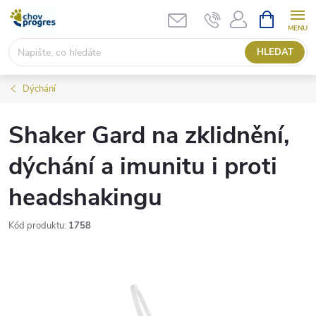
Přejít
NÁKUPNÍ
KOŠÍK
na
obsah
HLEDAT
Dýchání
Shaker Gard na zklidnění,
dýchání a imunitu i proti
headshakingu
Kód produktu:
1758