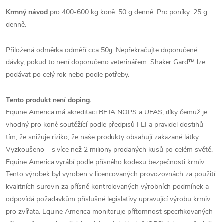
Krmný návod
pro 400-600 kg koně: 50 g denně. Pro poníky: 25 g
denně.
Přiložená odměrka odměří cca 50g. Nepřekračujte doporučené
dávky, pokud to není doporučeno veterinářem. Shaker Gard™ lze
podávat po celý rok nebo podle potřeby.
Tento produkt není doping.
Equine America má akreditaci BETA NOPS a UFAS, díky čemuž je
vhodný pro koně soutěžící podle předpisů FEI a pravidel dostihů
tím, že snižuje riziko, že naše produkty obsahují zakázané látky.
Vyzkoušeno – s více než 2 miliony prodaných kusů po celém světě.
Equine America vyrábí podle přísného kodexu bezpečnosti krmiv.
Tento výrobek byl vyroben v licencovaných provozovnách za použití
kvalitních surovin za přísně kontrolovaných výrobních podmínek a
odpovídá požadavkům příslušné legislativy upravující výrobu krmiv
pro zvířata. Equine America monitoruje přítomnost specifikovaných