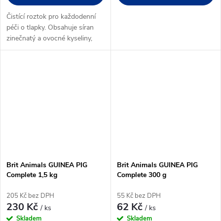
Čistící roztok pro každodenní
péči o tlapky. Obsahuje síran
zinečnatý a ovocné kyseliny,
které působí pozitivně na
polštářky tlapek, obohacený
allantoinem. Vhodný pro psy,
štěňata, kočky, koťata a malé
savce
Brit Animals GUINEA PIG
Brit Animals GUINEA PIG
Complete 1,5 kg
Complete 300 g
205 Kč bez DPH
55 Kč bez DPH
230 Kč
62 Kč
/ ks
/ ks
Skladem
Skladem