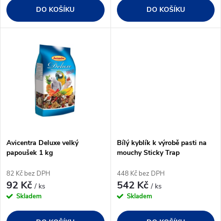
d
DO KOŠÍKU
DO KOŠÍKU
d
u
u
k
k
t
t
ů
ů
Avicentra Deluxe velký
Bílý kyblík k výrobě pasti na
papoušek 1 kg
mouchy Sticky Trap
82 Kč bez DPH
448 Kč bez DPH
92 Kč
542 Kč
/ ks
/ ks
Skladem
Skladem