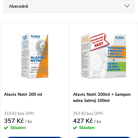
Ř
Abecedně
a
Nejlevnější
V
Nejdražší
z
ý
Nejprodávanější
e
p
n
i
í
s
p
Alavis Nutri 200 ml
Alavis Nutri 200ml + šampon
extra šetrný 100ml
p
r
319 Kč bez DPH
353 Kč bez DPH
r
357 Kč
427 Kč
/ ks
/ ks
o
Skladem
Skladem
o