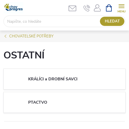
Přejít
NÁKUPNÍ
KOŠÍK
na
obsah
HLEDAT
CHOVATELSKÉ POTŘEBY
OSTATNÍ
KRÁLÍCI a DROBNÍ SAVCI
PTACTVO