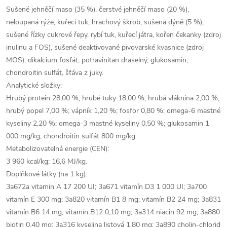
Sušené jehněčí maso (35 %), čerstvé jehněčí maso (20 %),
neloupaná rýže, kuřecí tuk, hrachový škrob, sušená dýně (5 %),
sušené řízky cukrové řepy, rybí tuk, kuřecí játra, kořen čekanky (zdroj
inulinu a FOS), sušené deaktivované pivovarské kvasnice (zdroj
MOS), dikalcium fosfát, potravinitan draselný, glukosamin,
chondroitin sulfát, šťáva z juky.
Analytické složky:
Hrubý protein 28,00 %; hrubé tuky 18,00 %; hrubá vláknina 2,00 %;
hrubý popel 7,00 %; vápník 1,20 %; fosfor 0,80 %; omega-6 mastné
kyseliny 2,20 %; omega-3 mastné kyseliny 0,50 %; glukosamin 1
000 mg/kg; chondroitin sulfát 800 mg/kg.
Metabolizovatelná energie (CEN):
3 960 kcal/kg; 16,6 MJ/kg.
Doplňkové látky (na 1 kg):
3a672a vitamin A 17 200 UI; 3a671 vitamín D3 1 000 UI; 3a700
vitamín E 300 mg; 3a820 vitamín B1 8 mg; vitamín B2 24 mg; 3a831
vitamín B6 14 mg; vitamín B12 0,10 mg; 3a314 niacin 92 mg; 3a880
biotin 0,40 mg; 3a316 kyselina listová 1,80 mg; 3a890 cholin-chlorid