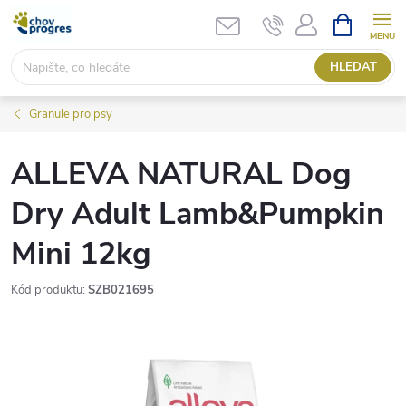
Přejít
NÁKUPNÍ
KOŠÍK
na
obsah
HLEDAT
Granule pro psy
ALLEVA NATURAL Dog
Dry Adult Lamb&Pumpkin
Mini 12kg
Kód produktu:
SZB021695