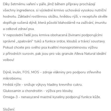
Díky šetrnému vaření v páře, jímž během přípravy procházejí
všechny ingredience, si výsledné krmivo uchovává vysokou nutriční
hodnotu. Základní rostlinnou složku, hnědou rýži, v receptuře skvěle
doplňuje sušená dýně, která působí blahodárně na zažívání, imunitu
a celkové zdraví psa.
V neposlední řadě jsou krmiva obohacená živinami podporujícími
správné „spalování“ tuků a funkce srdce, kloubů a trávicí soustavy.
Pokud chcete pro svého psa kvalitní monoproteinovou výživu
z přírodních surovin, pak jsou pro vás granule Alleva Natural ideální
volbou!
Dýně, inulin, FOS, MOS - zdroje vlákniny pro podporu střevního
mikrobiomu.
Hnědá rýže - snižuje výkyvy hladiny krevního cukru.
Glukosamin a chondroitin - výživa pro klouby.
Omega-3 - nenasycené mastné kyseliny podporují funkce kůže.
Složení: