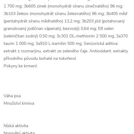
1 700 mg; 3b605 zinek (monohydrát síranu zinečnatého) 96 mg;
3b103 železo (monohydrát síranu železnatého) 96 mg; 3b405 měď
(pentahydrát síranu měďnatého) 13,2 mg; 3b203 jód (potahovaný
granulovaný jodičnan vápenatý, bezvodý) 0,64 mg; E8 selen
(seleničitan sodný) 0,50 mg; 3c301 DL-methionin 2 500 mg; 3a370
taurin 1 000 mg; 3a910 L-karnitin 500 mg. Senzorická aditiva:
extrakt z rozmarýnu, extrakt ze zeleného čaje. Antioxidant: extrakty
přírodního původu bohaté na tokoferol.
Pokyny ke krmení:
Váha psa
Množství krmiva
Nízká aktivita
Normální aktivita