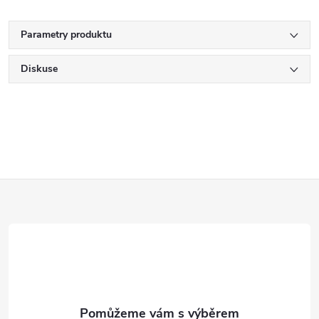
Parametry produktu
Diskuse
Z
á
p
a