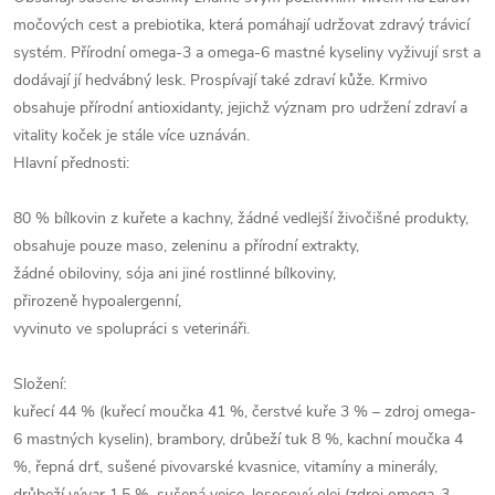
močových cest a prebiotika, která pomáhají udržovat zdravý trávicí
systém. Přírodní omega-3 a omega-6 mastné kyseliny vyživují srst a
dodávají jí hedvábný lesk. Prospívají také zdraví kůže. Krmivo
obsahuje přírodní antioxidanty, jejichž význam pro udržení zdraví a
vitality koček je stále více uznáván.
Hlavní přednosti:
80 % bílkovin z kuřete a kachny, žádné vedlejší živočišné produkty,
obsahuje pouze maso, zeleninu a přírodní extrakty,
žádné obiloviny, sója ani jiné rostlinné bílkoviny,
přirozeně hypoalergenní,
vyvinuto ve spolupráci s veterináři.
Složení:
kuřecí 44 % (kuřecí moučka 41 %, čerstvé kuře 3 % – zdroj omega-
6 mastných kyselin), brambory, drůbeží tuk 8 %, kachní moučka 4
%, řepná drť, sušené pivovarské kvasnice, vitamíny a minerály,
drůbeží vývar 1,5 %, sušená vejce, lososový olej (zdroj omega-3