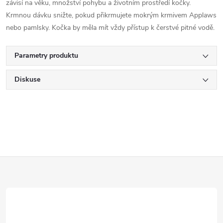
závisí na věku, množství pohybu a životním prostředí kočky.
Krmnou dávku snižte, pokud přikrmujete mokrým krmivem Applaws
nebo pamlsky. Kočka by měla mít vždy přístup k čerstvé pitné vodě.
Parametry produktu
Diskuse
Z
á
p