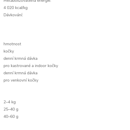
Metabolizovatelná energie:
4 020 kcal/kg
Dávkování:
hmotnost
kočky
denní krmná dávka
pro kastrované a indoor kočky
denní krmná dávka
pro venkovní kočky
2–4 kg
25–40 g
40–60 g