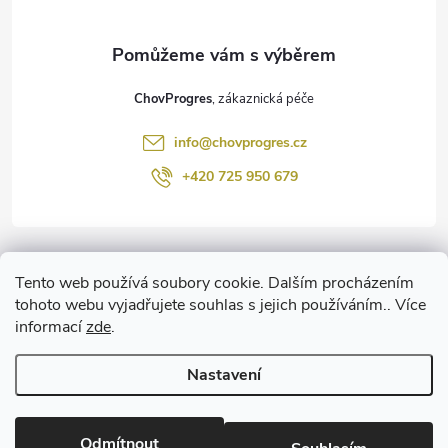
a
t
ChovProgres
í
info
@
chovprogres.cz
+420 725 950 679
Informace pro vás
Tento web používá soubory cookie. Dalším procházením
tohoto webu vyjadřujete souhlas s jejich používáním.. Více
informací
zde
.
www.ChemProgres.cz
Nastavení
Copyright 2026
ChovProgres.cz
. Všechna práva vyhrazena.
Upravit
nastavení cookies
Odmítnout