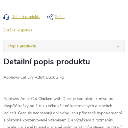
Dotaz k produktu
Sdílet
Značka:
Applaws
Popis produktu
Detailní popis produktu
Applaws Cat Dry Adult Duck 2 kg
Applaws Adult Cat Chicken with Duck je kompletní krmivo pro
dospělé kočky od 1 roku věku včetně kastrovaných a starších
jedinců. Granule neobsahují obiloviny, jsou přirozeně hypoalergenní
a přírodně konzervované vitamínem E a výtažkem z rozmarýnu.
Obsahují sušené brusinky známé svým pozitivním vlivem na zdraví