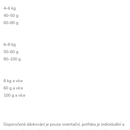
4–6 kg
40–50 g
60–80 g
6–8 kg
50–60 g
80–100 g
8 kg a více
60 g a více
100 g a více
Doporučené dávkování je pouze orientační, potřeba je individuální a