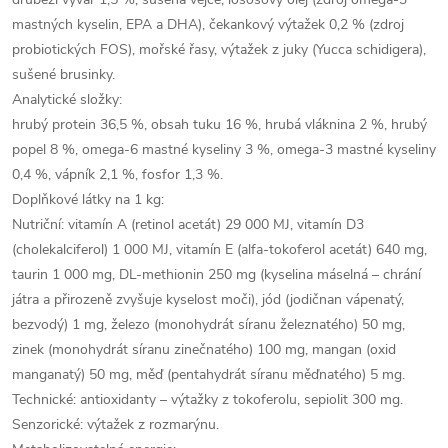
mastných kyselin, EPA a DHA), čekankový výtažek 0,2 % (zdroj
probiotických FOS), mořské řasy, výtažek z juky (Yucca schidigera),
sušené brusinky.
Analytické složky:
hrubý protein 36,5 %, obsah tuku 16 %, hrubá vláknina 2 %, hrubý
popel 8 %, omega-6 mastné kyseliny 3 %, omega-3 mastné kyseliny
0,4 %, vápník 2,1 %, fosfor 1,3 %.
Doplňkové látky na 1 kg:
Nutriční: vitamín A (retinol acetát) 29 000 MJ, vitamín D3
(cholekalciferol) 1 000 MJ, vitamín E (alfa-tokoferol acetát) 640 mg,
taurin 1 000 mg, DL-methionin 250 mg (kyselina máselná – chrání
játra a přirozeně zvyšuje kyselost moči), jód (jodičnan vápenatý,
bezvodý) 1 mg, železo (monohydrát síranu železnatého) 50 mg,
zinek (monohydrát síranu zinečnatého) 100 mg, mangan (oxid
manganatý) 50 mg, měď (pentahydrát síranu měďnatého) 5 mg.
Technické: antioxidanty – výtažky z tokoferolu, sepiolit 300 mg.
Senzorické: výtažek z rozmarýnu.