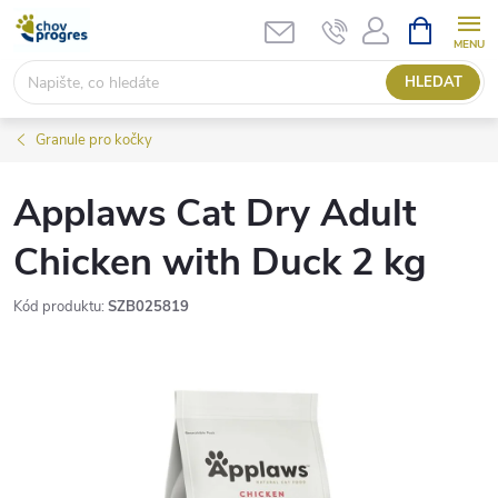
Přejít
NÁKUPNÍ
KOŠÍK
na
obsah
HLEDAT
Granule pro kočky
Applaws Cat Dry Adult
Chicken with Duck 2 kg
Kód produktu:
SZB025819