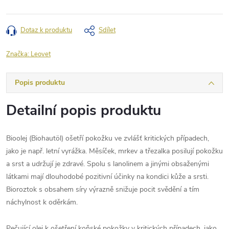
Dotaz k produktu
Sdílet
Značka:
Leovet
Popis produktu
Detailní popis produktu
Bioolej (Biohautöl) ošetří pokožku ve zvlášť kritických případech,
jako je např. letní vyrážka. Měsíček, mrkev a třezalka posilují pokožku
a srst a udržují je zdravé. Spolu s lanolinem a jinými obsaženými
látkami mají dlouhodobé pozitivní účinky na kondici kůže a srsti.
Bioroztok s obsahem síry výrazně snižuje pocit svědění a tím
náchylnost k oděrkám.
Pečující olej k ošetření koňské pokožky v kritických případech, jako