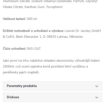
Aluminium Silicate, Sodium Stearoyl Glutamate, Parfum, Glyceryl
Oleate Citrate, Xanthan Gum, Tocopherol
Velikost balení:
500 ml
Držitel rozhodnutí o schválení a výrobce:
Leovet Dr. Jacoby GmbH
& CoKG, Beim Eberacker 1, D-35633 Lahnau, Německo
Číslo schválení:
043-21/C
Jako první na trhu nabízíme skladem ekonomicky výhodnější balení
2500ml, což ocení zejména koně postižení letní vyrážkou a
peněženky jejich majitelů.
Parametry produktu
Diskuse