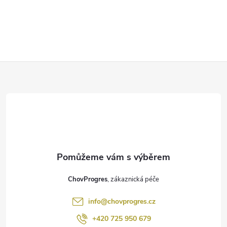
Z
á
p
a
t
ChovProgres
í
info
@
chovprogres.cz
+420 725 950 679