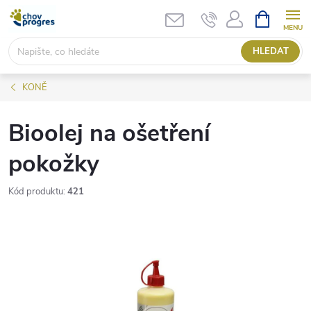
Přejít
NÁKUPNÍ
KOŠÍK
na
obsah
HLEDAT
KONĚ
Bioolej na ošetření
pokožky
Kód produktu:
421