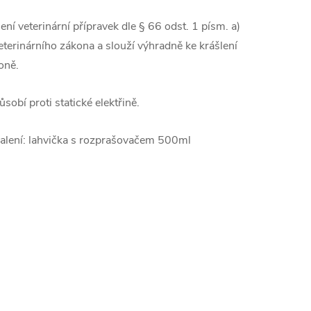
ení veterinární přípravek dle § 66 odst. 1 písm. a)
eterinárního zákona a slouží výhradně ke krášlení
oně.
ůsobí proti statické elektřině.
alení: lahvička s rozprašovačem 500ml