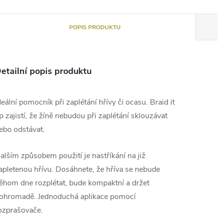
POPIS PRODUKTU
etailní popis produktu
deální pomocník při zaplétání hřívy či ocasu. Braid it
p zajistí, že žíně nebudou při zaplétání sklouzávat
ebo odstávat.
alším způsobem použití je nastříkání na již
apletenou hřívu. Dosáhnete, že hříva se nebude
ěhom dne rozplétat, bude kompaktní a držet
ohromadě. Jednoduchá aplikace pomocí
ozprašovače.