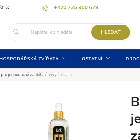
+420 725 950 679
ích údajů
Formulář pro odstoupení od kupní smlouvy
Kontaktní form
info@chovprogres.cz
HLEDAT
HOSPODÁŘSKÁ ZVÍŘATA
OSTATNÍ
DROG
p pro jednoduché zaplétání hřívy či ocasu
B
j
z