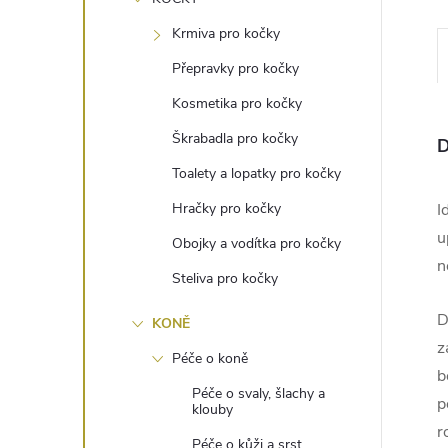
e
Krmiva pro kočky
l
Přepravky pro kočky
Kosmetika pro kočky
Škrabadla pro kočky
D
Toalety a lopatky pro kočky
Hračky pro kočky
I
u
Obojky a vodítka pro kočky
n
Steliva pro kočky
D
KONĚ
z
Péče o koně
b
Péče o svaly, šlachy a
p
klouby
r
Péče o kůži a srst