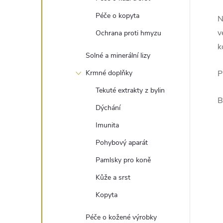
Péče o kopyta
N
v
Ochrana proti hmyzu
k
Solné a minerální lizy
Krmné doplňky
P
Tekuté extrakty z bylin
B
Dýchání
Imunita
Pohybový aparát
Pamlsky pro koně
Kůže a srst
Kopyta
Péče o kožené výrobky