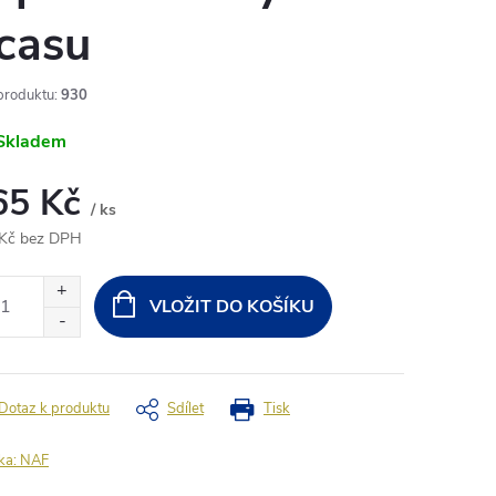
casu
produktu:
930
Skladem
65 Kč
/ ks
Kč bez DPH
ná
:
VLOŽIT DO KOŠÍKU
Dotaz k produktu
Sdílet
Tisk
ka:
NAF