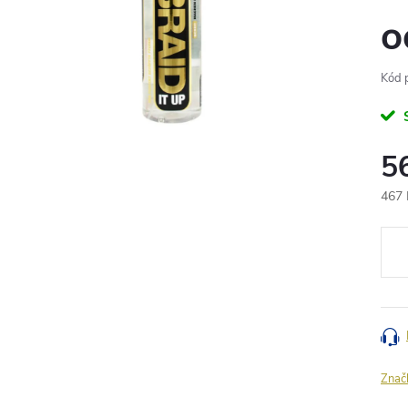
o
Kód 
5
467 
Měr
cena
Znač