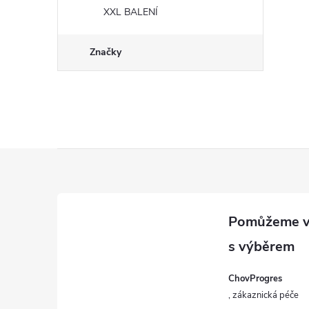
XXL BALENÍ
Značky
Z
á
p
a
ChovProgres
t