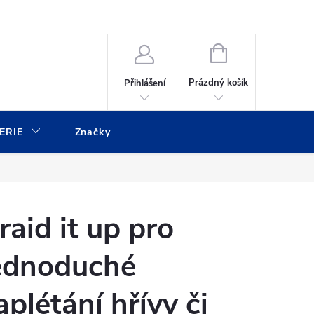
ulář
Moje objednávka
NÁKUPNÍ
KOŠÍK
Prázdný košík
Přihlášení
ERIE
Značky
raid it up pro
ednoduché
aplétání hřívy či