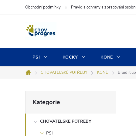
Přejít
Obchodní podmínky
Pravidla ochrany a zpracování osobn
na
obsah
PSI
KOČKY
KONĚ
CHOVATELSKÉ POTŘEBY
KONĚ
Braid it u
Domů
P
Přeskočit
Kategorie
kategorie
o
CHOVATELSKÉ POTŘEBY
s
PSI