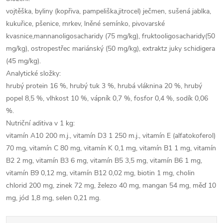
vojtěška, byliny (kopřiva, pampeliška,jitrocel) ječmen, sušená jablka,
kukuřice, pšenice, mrkev, lněné semínko, pivovarské
kvasnice,mannanoligosacharidy (75 mg/kg), fruktooligosacharidy(50
mg/kg), ostropestřec mariánský (50 mg/kg), extraktz juky schidigera
(45 mg/kg).
Analytické složky:
hrubý protein 16 %, hrubý tuk 3 %, hrubá vláknina 20 %, hrubý
popel 8,5 %, vlhkost 10 %, vápník 0,7 %, fosfor 0,4 %, sodík 0,06
%.
Nutriční aditiva v 1 kg:
vitamín A10 200 m.j., vitamín D3 1 250 m.j., vitamín E (alfatokoferol)
70 mg, vitamín C 80 mg, vitamín K 0,1 mg, vitamín B1 1 mg, vitamín
B2 2 mg, vitamín B3 6 mg, vitamín B5 3,5 mg, vitamín B6 1 mg,
vitamín B9 0,12 mg, vitamín B12 0,02 mg, biotin 1 mg, cholin
chlorid 200 mg, zinek 72 mg, železo 40 mg, mangan 54 mg, měď 10
mg, jód 1,8 mg, selen 0,21 mg.