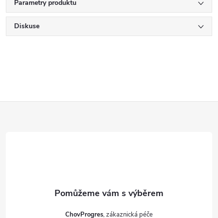
Parametry produktu
Diskuse
Z
á
p
a
t
ChovProgres