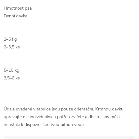
Hmotnost psa
Denní dávka
2–5 kg
2–3,5 ks
5–10 kg
3,5–6 ks
Údaje uvedené v tabulce jsou pouze orientační. Krmnou dávku
upravujte dle individuálních potřeb zvířete a dbejte, aby mělo
neustále k dispozici čerstvou pitnou vodu.