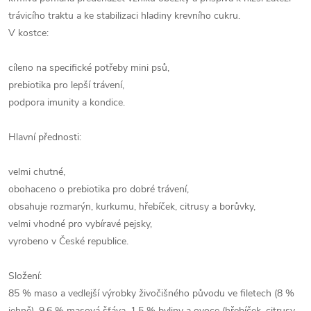
trávicího traktu a ke stabilizaci hladiny krevního cukru.
V kostce:
cíleno na specifické potřeby mini psů,
prebiotika pro lepší trávení,
podpora imunity a kondice.
Hlavní přednosti:
velmi chutné,
obohaceno o prebiotika pro dobré trávení,
obsahuje rozmarýn, kurkumu, hřebíček, citrusy a borůvky,
velmi vhodné pro vybíravé pejsky,
vyrobeno v České republice.
Složení:
85 % maso a vedlejší výrobky živočišného původu ve filetech (8 %
jehně), 9,6 % masová šťáva, 1,5 % byliny a ovoce (hřebíček, citrusy,