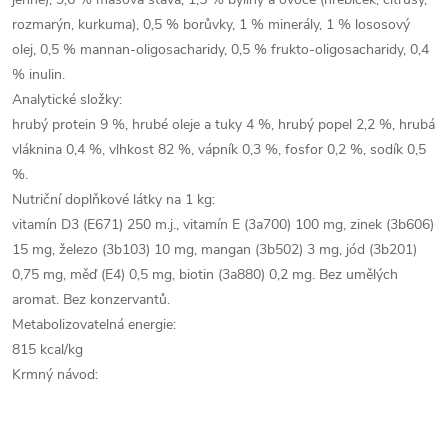
rozmarýn, kurkuma), 0,5 % borůvky, 1 % minerály, 1 % lososový
olej, 0,5 % mannan-oligosacharidy, 0,5 % frukto-oligosacharidy, 0,4
% inulin.
Analytické složky:
hrubý protein 9 %, hrubé oleje a tuky 4 %, hrubý popel 2,2 %, hrubá
vláknina 0,4 %, vlhkost 82 %, vápník 0,3 %, fosfor 0,2 %, sodík 0,5
%.
Nutriční doplňkové látky na 1 kg:
vitamín D3 (E671) 250 m.j., vitamín E (3a700) 100 mg, zinek (3b606)
15 mg, železo (3b103) 10 mg, mangan (3b502) 3 mg, jód (3b201)
0,75 mg, měď (E4) 0,5 mg, biotin (3a880) 0,2 mg. Bez umělých
aromat. Bez konzervantů.
Metabolizovatelná energie:
815 kcal/kg
Krmný návod: