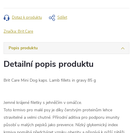
Dotaz k produktu
Sdílet
Značka:
Brit Care
Popis produktu
Detailní popis produktu
Brit Care Mini Dog kaps. Lamb fillets in gravy 85 g
Jemné krájené filetky s jehněčím v omáčce.
Toto krmivo pro malé psy je díky čerstvým proteinům lehce
stravitelné a velmi chutné. Přírodní aditiva pro podporu imunity
působí u malých pejsků jako prevence. Nízký glykemický index
krmiva pomáhá předcházet vzniku obezity a přispívá k nižší zátěži