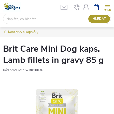
Přejít
NÁKUPNÍ
KOŠÍK
na
obsah
HLEDAT
Konzervy a kapsičky
Brit Care Mini Dog kaps.
Lamb fillets in gravy 85 g
Kód produktu:
SZB010036