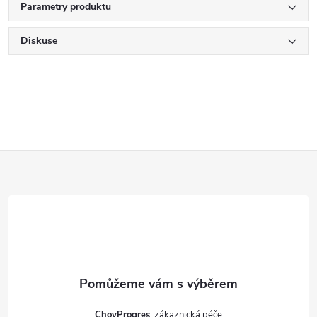
Parametry produktu
Diskuse
Z
á
p
a
t
ChovProgres