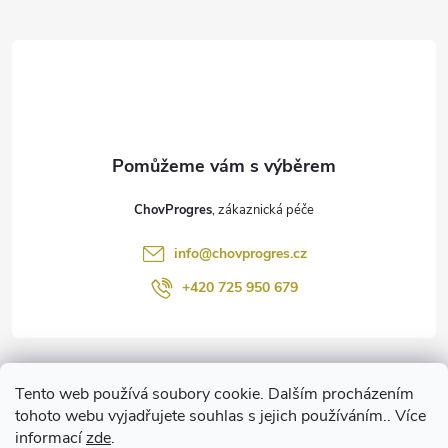
Z
á
p
a
t
ChovProgres
í
info
@
chovprogres.cz
+420 725 950 679
Informace pro vás
Tento web používá soubory cookie. Dalším procházením
tohoto webu vyjadřujete souhlas s jejich používáním.. Více
informací
zde
.
www.ChemProgres.cz