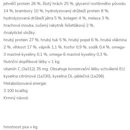
jehněčí protein 26 %, žlutý hrách 25 %, glycerol rostlinného původu
14 %, brambory 10 %, hydrolyzovaný drůbeží protein 8 %,
hydrolyzovaná drůbeží játra 5 %, kolagen 4 %, melasa 3 %,
hrachová mouka, sušený rakytník řešetlákový 2 %.
Analytické složky:
hrubý protein 27 %, hrubý tuk 5 %, hrubý popel 6 %, hrubá vláknina
2 %, vlhkost 17 %, vápník 1,1 %, fosfor 0,9 %, sodík 0,4 %, omega-
3 mastné kyseliny 0,1 %, omega-6 mastné kyseliny 0,3 %.
Nutriční doplňkové látky v 1 kg:
vitamín C (3a312) 35 mg. Obsahuje konzervační látky schválené EU:
kyselina citrónová (1a330), kyselina DL-jablečná (1a296).
Metabolizovaná energie:
3 100 kcal/kg
Krmný návod:
hmotnost psa v kg