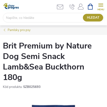
Přejít
NÁKUPNÍ
KOŠÍK
na
obsah
HLEDAT
Pamlsky pro psy
Brit Premium by Nature
Dog Semi Snack
Lamb&Sea Buckthorn
180g
Kód produktu:
SZB025693