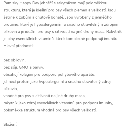
Pamlsky Happy Day jehněčí s rakytníkem mají poloměkkou
strukturu, která je ideální pro psy všech plemen a velikostí. Jsou
šetrné k zubům a chuťově bohaté. Jsou vyrobeny z jehněčího
proteinu, který je hypoalergenním a snadno stravitelným zdrojem
bílkovin a je ideální pro psy s citlivostí na jiné druhy masa. Rakytník
je plný esenciálních vitamínů, které komplexně podporují imunitu.
Hlavní přednosti:
bez obilovin,
bez sóji, GMO a barviv,
obsahují kolagen pro podporu pohybového aparátu,
jehněčí protein jako hypoalergenní a snadno stravitelný zdroj
bílkovin,
vhodné pro psy s citlivostí na jiné druhy masa,
rakytník jako zdroj esenciálních vitamínů pro podporu imunity,
poloměkká struktura vhodná pro psy všech velikostí.
Složení: