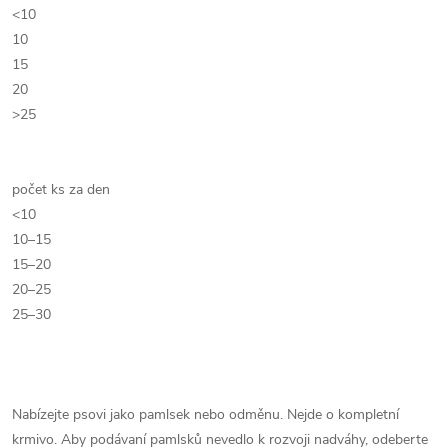
<10
10
15
20
>25
počet ks za den
<10
10–15
15–20
20–25
25–30
Nabízejte psovi jako pamlsek nebo odměnu. Nejde o kompletní
krmivo. Aby podávaní pamlsků nevedlo k rozvoji nadváhy, odeberte