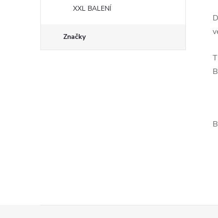
XXL BALENÍ
D
v
Značky
T
B
B
Z