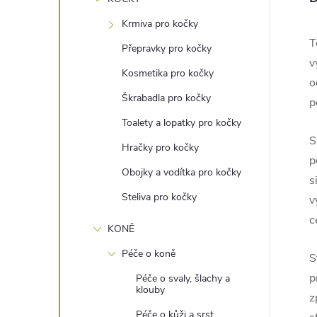
e
Krmiva pro kočky
l
T
Přepravky pro kočky
v
Kosmetika pro kočky
o
Škrabadla pro kočky
p
Toalety a lopatky pro kočky
S
Hračky pro kočky
p
Obojky a vodítka pro kočky
s
Steliva pro kočky
v
c
KONĚ
Péče o koně
S
p
Péče o svaly, šlachy a
klouby
z
Péče o kůži a srst