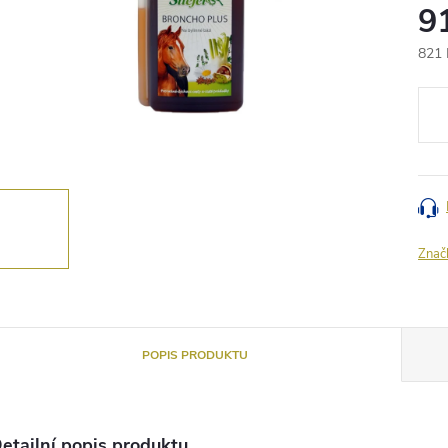
9
821 
Měr
cena
Znač
POPIS PRODUKTU
etailní popis produktu