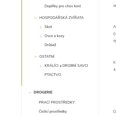
a
Doplňky pro chov koní
HOSPODÁŘSKÁ ZVÍŘATA
A
Skot
0
Ovce a kozy
%
Drůbež
OSTATNÍ
K
KRÁLÍCI a DROBNÍ SAVCI
4
PTACTVO
DROGERIE
PRACÍ PROSTŘEDKY
D
Čistící prostředky