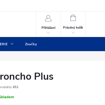
ulář
Moje objednávka
NÁKUPNÍ
KOŠÍK
Prázdný košík
Přihlášení
ERIE
Značky
roncho Plus
produktu:
651
Skladem