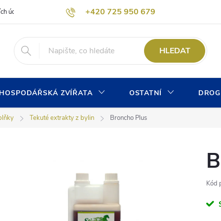
+420 725 950 679
ích údajů
Formulář pro odstoupení od kupní smlouvy
Kontaktní form
info@chovprogres.cz
HLEDAT
HOSPODÁŘSKÁ ZVÍŘATA
OSTATNÍ
DROG
plňky
Tekuté extrakty z bylin
Broncho Plus
B
Kód 