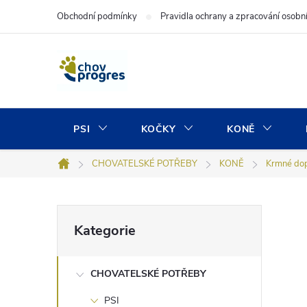
Přejít
Obchodní podmínky
Pravidla ochrany a zpracování osobn
na
obsah
PSI
KOČKY
KONĚ
CHOVATELSKÉ POTŘEBY
KONĚ
Krmné do
Domů
P
Přeskočit
Kategorie
kategorie
o
CHOVATELSKÉ POTŘEBY
s
PSI