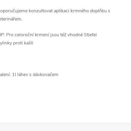
oporučujeme konzultovat aplikaci krmného doplňku s
eterinářem.
IP: Pro celoroční krmení jsou též vhodné Stiefel
ylinky proti kašli
alení: 1l láhev s dávkovačem