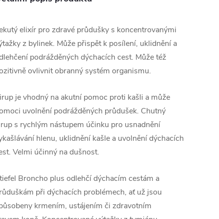
ekutý elixír pro zdravé průdušky s koncentrovanými
ýtažky z bylinek. Může přispět k posílení, uklidnění a
dlehčení podrážděných dýchacích cest. Může též
ozitivně ovlivnit obranný systém organismu.
irup je vhodný na akutní pomoc proti kašli a může
omoci uvolnění podrážděných průdušek. Chutný
irup s rychlým nástupem účinku pro usnadnění
ykašlávání hlenu, uklidnění kašle a uvolnění dýchacích
est. Velmi účinný na dušnost.
tiefel Broncho plus odlehčí dýchacím cestám a
růduškám při dýchacích problémech, ať už jsou
působeny krmením, ustájením či zdravotním