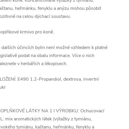
tavem koně. Koncentrované výtažky z tymiánu,
aštanu, heřmánku, fenyklu a anýzu mohou působit
ozitivně na celou dýchací soustavu.
oplňkové krmivo pro koně.
 dalších účincích bylin není možné vzhledem k platné
egislativě podat na obalu informace. Více o nich
aleznete v herbářích a lékopisech.
LOŽENÍ: E490 1,2-Propandiol, dextrosa, invertní
ukr
OPLŇKOVÉ LÁTKY NA 1 l VÝROBKU: Ochucovací
L: mix aromatických látek (výtažky z tymiánu,
ivokého tymiánu, kaštanu, heřmánku, fenyklu a