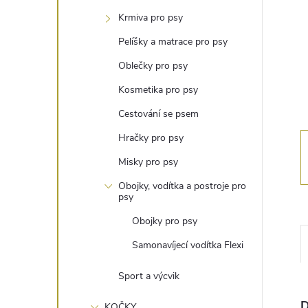
t
Krmiva pro psy
r
Pelíšky a matrace pro psy
Oblečky pro psy
a
Kosmetika pro psy
n
Cestování se psem
Hračky pro psy
n
Misky pro psy
í
Obojky, vodítka a postroje pro
psy
p
Obojky pro psy
Samonavíjecí vodítka Flexi
a
Sport a výcvik
n
D
KOČKY