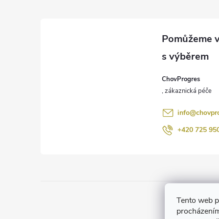
á
p
a
ChovProgres
t
í
info
@
chovpr
+420 725 95
Tento web p
procházením