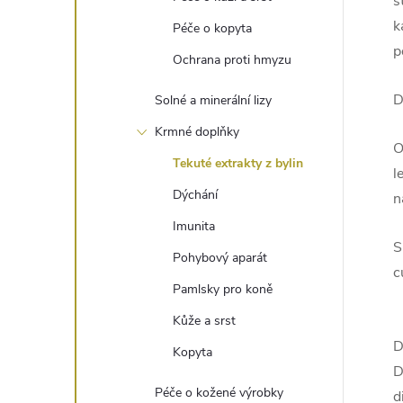
s
k
Péče o kopyta
p
Ochrana proti hmyzu
D
Solné a minerální lizy
Krmné doplňky
O
Tekuté extrakty z bylin
l
Dýchání
n
Imunita
S
Pohybový aparát
c
Pamlsky pro koně
Kůže a srst
D
Kopyta
D
Péče o kožené výrobky
d