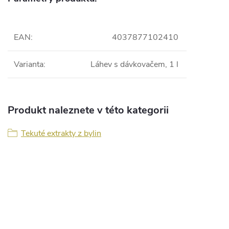
EAN
:
4037877102410
Varianta
:
Láhev s dávkovačem, 1 l
Produkt naleznete v této kategorii
Tekuté extrakty z bylin