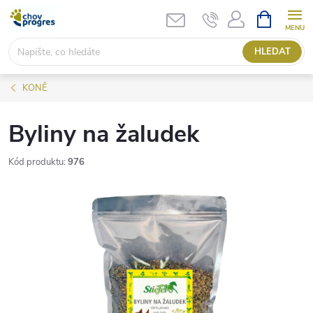
Přejít
NÁKUPNÍ
KOŠÍK
na
obsah
HLEDAT
KONĚ
Byliny na žaludek
Kód produktu:
976