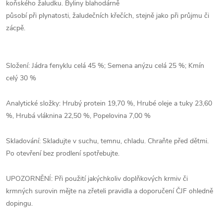
koňského žaludku. Byliny blahodárně
působí při plynatosti, žaludečních křečích, stejně jako při průjmu či
zácpě.
Složení: Jádra fenyklu celá 45 %; Semena anýzu celá 25 %; Kmín
celý 30 %
Analytické složky: Hrubý protein 19,70 %, Hrubé oleje a tuky 23,60
%, Hrubá vláknina 22,50 %, Popelovina 7,00 %
Skladování: Skladujte v suchu, temnu, chladu. Chraňte před dětmi.
Po otevření bez prodlení spotřebujte.
UPOZORNĚNÍ: Při použití jakýchkoliv doplňkových krmiv či
krmných surovin mějte na zřeteli pravidla a doporučení ČJF ohledně
dopingu.