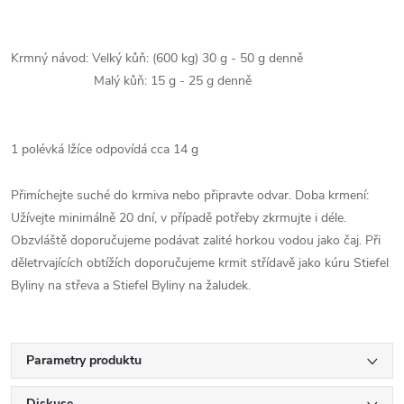
Krmný návod: Velký kůň: (600 kg) 30 g - 50 g denně
Malý kůň: 15 g - 25 g denně
1 polévká lžíce odpovídá cca 14 g
Přimíchejte suché do krmiva nebo připravte odvar. Doba krmení:
Užívejte minimálně 20 dní, v případě potřeby zkrmujte i déle.
Obzvláště doporučujeme podávat zalité horkou vodou jako čaj. Při
děletrvajících obtížích doporučujeme krmit střídavě jako kúru Stiefel
Byliny na střeva a Stiefel Byliny na žaludek.
Parametry produktu
Diskuse