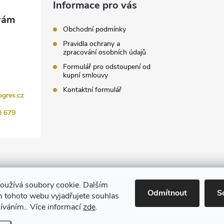
Informace pro vás
Obchodní podmínky
Pravidla ochrany a
zpracování osobních údajů
Formulář pro odstoupení od
kupní smlouvy
Kontaktní formulář
ogres.cz
0 679
www.ChemProgres.cz
oužívá soubory cookie. Dalším
Odmítnout
S
 tohoto webu vyjadřujete souhlas
žíváním.. Více informací
zde
.