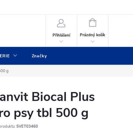
ulář
NÁKUPNÍ
KOŠÍK
Prázdný košík
Přihlášení
ERIE
Značky
 500 g
anvit Biocal Plus
ro psy tbl 500 g
produktu:
SVET03460