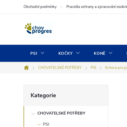
Přejít
Obchodní podmínky
Pravidla ochrany a zpracování osobn
na
obsah
PSI
KOČKY
KONĚ
CHOVATELSKÉ POTŘEBY
PSI
Krmiva pro p
Domů
P
Přeskočit
Kategorie
kategorie
o
CHOVATELSKÉ POTŘEBY
s
PSI