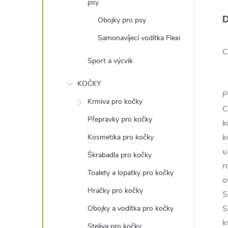
psy
e
D
Obojky pro psy
l
Samonavíjecí vodítka Flexi
C
Sport a výcvik
KOČKY
P
Krmiva pro kočky
C
Přepravky pro kočky
k
k
Kosmetika pro kočky
u
Škrabadla pro kočky
r
Toalety a lopatky pro kočky
o
Hračky pro kočky
S
S
Obojky a vodítka pro kočky
k
Steliva pro kočky