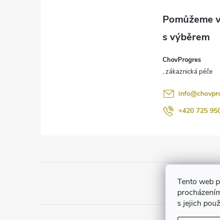
á
p
a
ChovProgres
t
í
info
@
chovpr
+420 725 95
Tento web p
procházením
s jejich pou