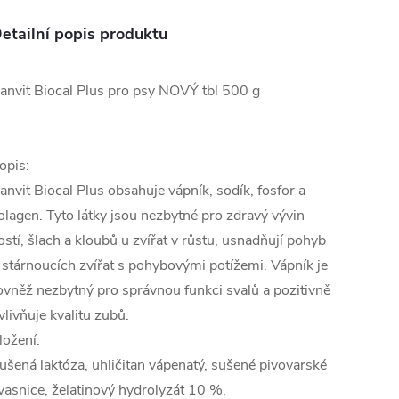
etailní popis produktu
anvit Biocal Plus pro psy NOVÝ tbl 500 g
opis:
anvit Biocal Plus obsahuje vápník, sodík, fosfor a
olagen. Tyto látky jsou nezbytné pro zdravý vývin
ostí, šlach a kloubů u zvířat v růstu, usnadňují pohyb
 stárnoucích zvířat s pohybovými potížemi. Vápník je
ovněž nezbytný pro správnou funkci svalů a pozitivně
vlivňuje kvalitu zubů.
ložení:
ušená laktóza, uhličitan vápenatý, sušené pivovarské
vasnice, želatinový hydrolyzát 10 %,