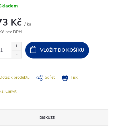
Skladem
73 Kč
/ ks
Kč bez DPH
ná
:
VLOŽIT DO KOŠÍKU
Dotaz k produktu
Sdílet
Tisk
ka:
Canvit
DISKUZE