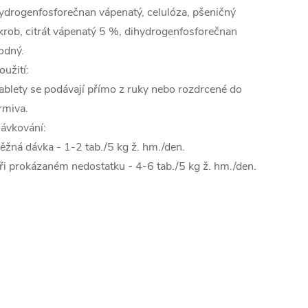
ydrogenfosforečnan vápenatý, celulóza, pšeničný
krob, citrát vápenatý 5 %, dihydrogenfosforečnan
odný.
oužití:
ablety se podávají přímo z ruky nebo rozdrcené do
rmiva.
ávkování:
ěžná dávka - 1-2 tab./5 kg ž. hm./den.
ři prokázaném nedostatku - 4-6 tab./5 kg ž. hm./den.