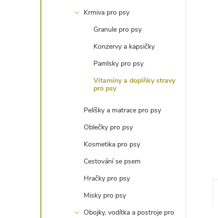
t
Krmiva pro psy
r
Granule pro psy
Konzervy a kapsičky
a
Pamlsky pro psy
n
Vitamíny a doplňky stravy
pro psy
n
Pelíšky a matrace pro psy
í
Oblečky pro psy
Kosmetika pro psy
p
Cestování se psem
a
Hračky pro psy
Misky pro psy
n
Obojky, vodítka a postroje pro