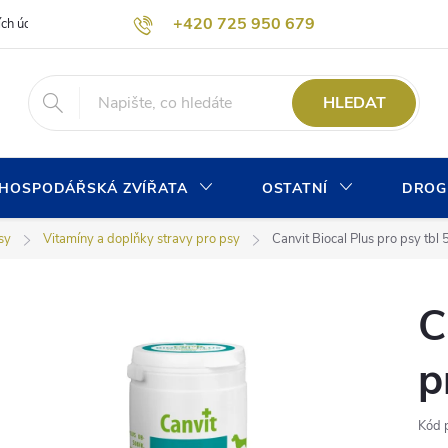
+420 725 950 679
ích údajů
Formulář pro odstoupení od kupní smlouvy
Kontaktní form
info@chovprogres.cz
HLEDAT
HOSPODÁŘSKÁ ZVÍŘATA
OSTATNÍ
DROG
sy
Vitamíny a doplňky stravy pro psy
Canvit Biocal Plus pro psy tbl
C
p
Kód 