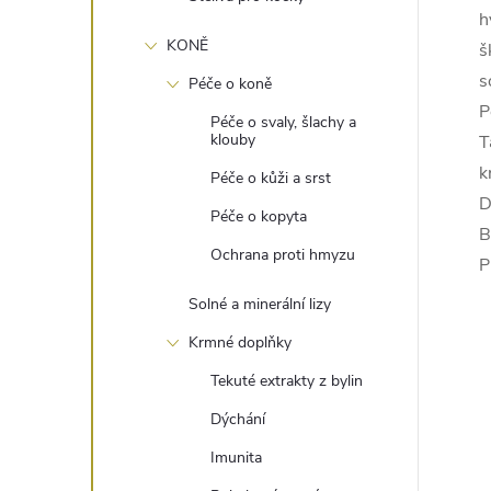
h
KONĚ
š
s
Péče o koně
P
Péče o svaly, šlachy a
klouby
T
k
Péče o kůži a srst
D
Péče o kopyta
B
Ochrana proti hmyzu
P
Solné a minerální lizy
Krmné doplňky
Tekuté extrakty z bylin
Dýchání
Imunita