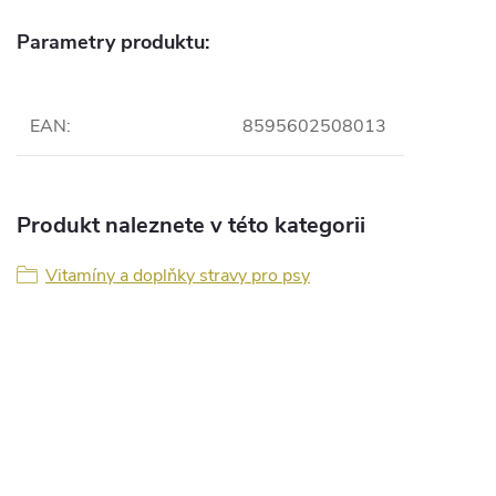
Parametry produktu:
EAN
:
8595602508013
Produkt naleznete v této kategorii
Vitamíny a doplňky stravy pro psy