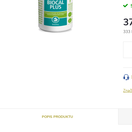
3
333 
Měr
cena
Znač
POPIS PRODUKTU