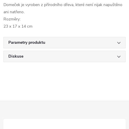
Domeček je vyroben z přírodního dřeva, které není nijak napuštěno
ani natřeno.
Rozměry:
23 x 17 x 14 cm
Parametry produktu
Diskuse
Z
á