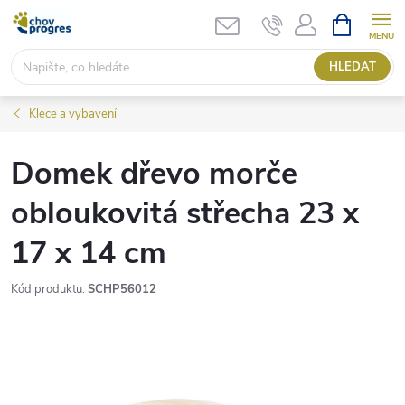
Přejít
NÁKUPNÍ
KOŠÍK
na
obsah
HLEDAT
Klece a vybavení
Domek dřevo morče
obloukovitá střecha 23 x
17 x 14 cm
Kód produktu:
SCHP56012