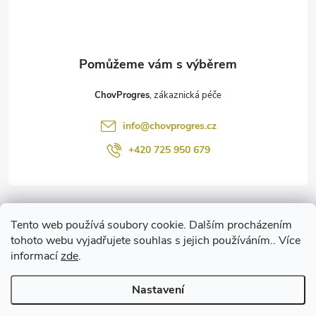
p
a
t
ChovProgres
í
info
@
chovprogres.cz
+420 725 950 679
Informace pro vás
Tento web používá soubory cookie. Dalším procházením
tohoto webu vyjadřujete souhlas s jejich používáním.. Více
informací
zde
.
www.ChemProgres.cz
Nastavení
Copyright 2026
ChovProgres.cz
. Všechna práva vyhrazena.
Upravit