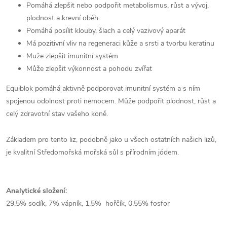
Pomáhá zlepšit nebo podpořit metabolismus, růst a vývoj,
plodnost a krevní oběh.
Pomáhá posílit klouby, šlach a celý vazivový aparát
Má pozitivní vliv na regeneraci kůže a srsti a tvorbu keratinu
Muže zlepšit imunitní systém
Může zlepšit výkonnost a pohodu zvířat
Equiblok pomáhá aktivně podporovat imunitní systém a s ním
spojenou odolnost proti nemocem. Může podpořit plodnost, růst a
celý zdravotní stav vašeho koně.
Základem pro tento liz, podobně jako u všech ostatních našich lizů,
je kvalitní Středomořská mořská sůl s přírodním jódem.
Analytické složení:
29,5% sodík, 7% vápník, 1,5% hořčík, 0,55% fosfor