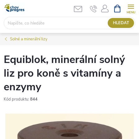
Přejít
NÁKUPNÍ
KOŠÍK
na
obsah
HLEDAT
Solné a minerální lizy
Equiblok, minerální solný
liz pro koně s vitamíny a
enzymy
Kód produktu:
844