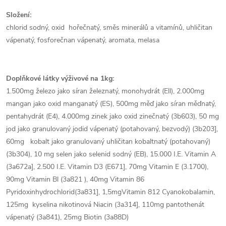
Složení:
chlorid sodný, oxid hořečnatý, směs minerálů a vitamínů, uhličitan
vápenatý, fosforečnan vápenatý, aromata, melasa
Doplňkové látky výživové na 1kg:
1.500mg železo jako síran železnatý, monohydrát (Ell), 2.000mg
mangan jako oxid manganatý (ES), 500mg měď jako síran měďnatý,
pentahydrát (E4), 4.000mg zinek jako oxid zinečnatý (3b603), 50 mg
jod jako granulovaný jodid vápenatý (potahovaný, bezvodý) (3b203],
60mg kobalt jako granulovaný uhličitan kobaltnatý (potahovaný)
(3b304), 10 mg selen jako selenid sodný (EB), 15.000 I.E. Vitamin A
(3a672a], 2.500 I.E. Vitamin D3 (E671], 70mg Vitamin E (3.1700),
90mg Vitamin Bl (3a821 ), 40mg Vitamin 86
Pyridoxinhydrochlorid(3a831], 1,5mgVitamin 812 Cyanokobalamin,
125mg kyselina nikotinová Niacin (3a314], 110mg pantothenát
vápenatý (3a841), 25mg Biotin (3a88D)