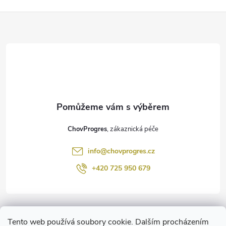
Z
á
p
a
t
ChovProgres
í
info
@
chovprogres.cz
+420 725 950 679
Informace pro vás
Tento web používá soubory cookie. Dalším procházením