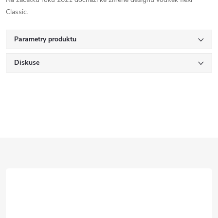
Classic.
Parametry produktu
Diskuse
Z
á
p