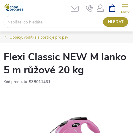
Přejít
NÁKUPNÍ
KOŠÍK
na
obsah
HLEDAT
Obojky, vodítka a postroje pro psy
Flexi Classic NEW M lanko
5 m růžové 20 kg
Kód produktu:
SZB011431