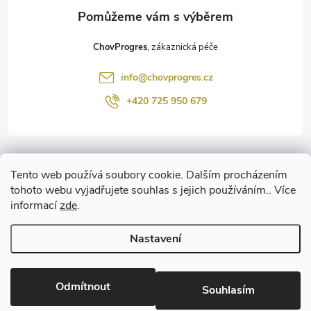
a
t
ChovProgres
í
info
@
chovprogres.cz
+420 725 950 679
Informace pro vás
Tento web používá soubory cookie. Dalším procházením
tohoto webu vyjadřujete souhlas s jejich používáním.. Více
informací
zde
.
www.ChemProgres.cz
Nastavení
Copyright 2026
ChovProgres.cz
. Všechna práva vyhrazena.
Upravit
nastavení cookies
Odmítnout
Souhlasím
Vytvořil Shoptet