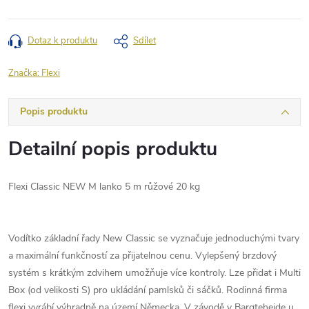
Dotaz k produktu
Sdílet
Značka:
Flexi
Popis produktu
Detailní popis produktu
Flexi Classic NEW M lanko 5 m růžové 20 kg
Vodítko základní řady New Classic se vyznačuje jednoduchými tvary
a maximální funkčností za přijatelnou cenu. Vylepšený brzdový
systém s krátkým zdvihem umožňuje více kontroly. Lze přidat i Multi
Box (od velikosti S) pro ukládání pamlsků či sáčků. Rodinná firma
flexi vyrábí výhradně na území Německa. V závodě v Bargteheide u