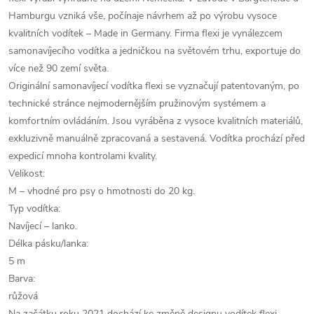
Hamburgu vzniká vše, počínaje návrhem až po výrobu vysoce
kvalitních vodítek – Made in Germany. Firma flexi je vynálezcem
samonavíjecího vodítka a jedničkou na světovém trhu, exportuje do
více než 90 zemí světa.
Originální samonavíjecí vodítka flexi se vyznačují patentovaným, po
technické stránce nejmodernějším pružinovým systémem a
komfortním ovládáním. Jsou vyráběna z vysoce kvalitních materiálů,
exkluzivně manuálně zpracovaná a sestavená. Vodítka prochází před
expedicí mnoha kontrolami kvality.
Velikost:
M – vhodné pro psy o hmotnosti do 20 kg.
Typ vodítka:
Navíjecí – lanko.
Délka pásku/lanka:
5 m
Barva:
růžová
Na začátku roku 2021 dochází ke změně designu vodítek flexi