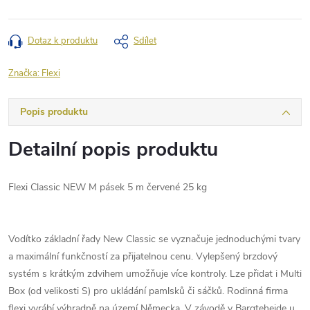
Dotaz k produktu
Sdílet
Značka:
Flexi
Popis produktu
Detailní popis produktu
Flexi Classic NEW M pásek 5 m červené 25 kg
Vodítko základní řady New Classic se vyznačuje jednoduchými tvary
a maximální funkčností za přijatelnou cenu. Vylepšený brzdový
systém s krátkým zdvihem umožňuje více kontroly. Lze přidat i Multi
Box (od velikosti S) pro ukládání pamlsků či sáčků. Rodinná firma
flexi vyrábí výhradně na území Německa. V závodě v Bargteheide u