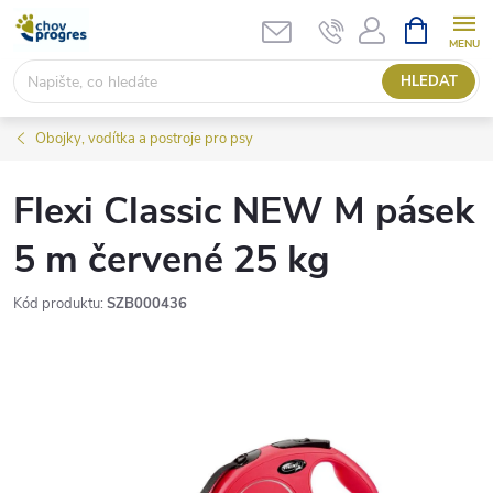
Přejít
NÁKUPNÍ
KOŠÍK
na
obsah
HLEDAT
Obojky, vodítka a postroje pro psy
Flexi Classic NEW M pásek
5 m červené 25 kg
Kód produktu:
SZB000436