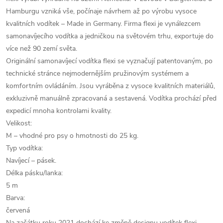
Hamburgu vzniká vše, počínaje návrhem až po výrobu vysoce
kvalitních vodítek – Made in Germany. Firma flexi je vynálezcem
samonavíjecího vodítka a jedničkou na světovém trhu, exportuje do
více než 90 zemí světa.
Originální samonavíjecí vodítka flexi se vyznačují patentovaným, po
technické stránce nejmodernějším pružinovým systémem a
komfortním ovládáním. Jsou vyráběna z vysoce kvalitních materiálů,
exkluzivně manuálně zpracovaná a sestavená. Vodítka prochází před
expedicí mnoha kontrolami kvality.
Velikost:
M – vhodné pro psy o hmotnosti do 25 kg.
Typ vodítka:
Navíjecí – pásek.
Délka pásku/lanka:
5 m
Barva:
červená
Na začátku roku 2021 dochází ke změně designu vodítek flexi