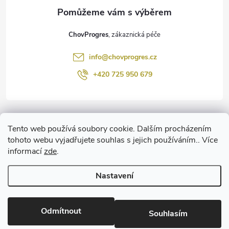
a
t
ChovProgres
í
info
@
chovprogres.cz
+420 725 950 679
Informace pro vás
Tento web používá soubory cookie. Dalším procházením
tohoto webu vyjadřujete souhlas s jejich používáním.. Více
informací
zde
.
www.ChemProgres.cz
Nastavení
Copyright 2026
ChovProgres.cz
. Všechna práva vyhrazena.
Upravit
nastavení cookies
Odmítnout
Souhlasím
Vytvořil Shoptet