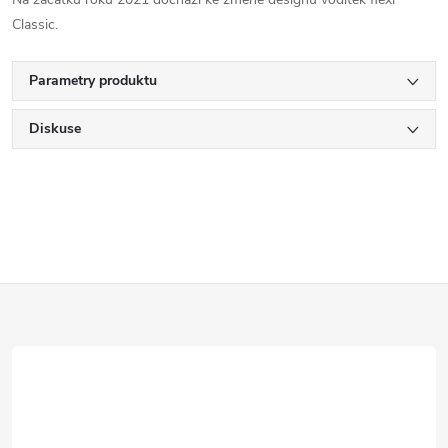
Classic.
Parametry produktu
Diskuse
Z
á
p