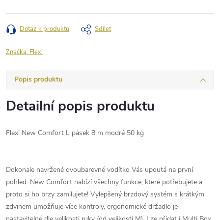
Dotaz k produktu
Sdílet
Značka:
Flexi
Popis produktu
Detailní popis produktu
Flexi New Comfort L pásek 8 m modré 50 kg
Dokonale navržené dvoubarevné vodítko Vás upoutá na první
pohled. New Comfort nabízí všechny funkce, které potřebujete a
proto si ho brzy zamilujete! Vylepšený brzdový systém s krátkým
zdvihem umožňuje více kontroly, ergonomické držadlo je
nastavitelné dle velikosti ruky (od velikosti M). Lze přidat i Multi Box