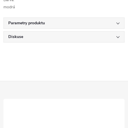
modrá
Parametry produktu
Diskuse
Z
á
p