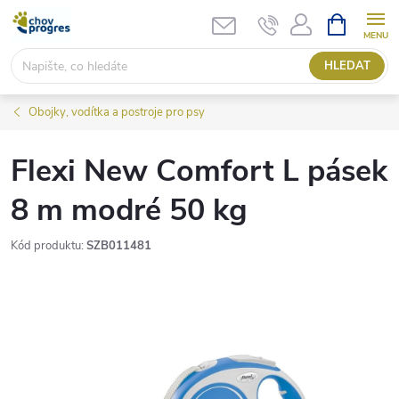
Přejít
NÁKUPNÍ
KOŠÍK
na
obsah
HLEDAT
Obojky, vodítka a postroje pro psy
Flexi New Comfort L pásek
8 m modré 50 kg
Kód produktu:
SZB011481