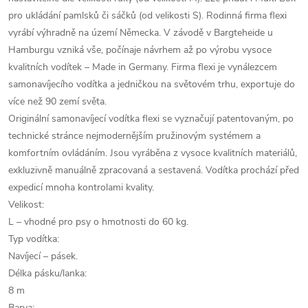
pro ukládání pamlsků či sáčků (od velikosti S). Rodinná firma flexi
vyrábí výhradně na území Německa. V závodě v Bargteheide u
Hamburgu vzniká vše, počínaje návrhem až po výrobu vysoce
kvalitních vodítek – Made in Germany. Firma flexi je vynálezcem
samonavíjecího vodítka a jedničkou na světovém trhu, exportuje do
více než 90 zemí světa.
Originální samonavíjecí vodítka flexi se vyznačují patentovaným, po
technické stránce nejmodernějším pružinovým systémem a
komfortním ovládáním. Jsou vyráběna z vysoce kvalitních materiálů,
exkluzivně manuálně zpracovaná a sestavená. Vodítka prochází před
expedicí mnoha kontrolami kvality.
Velikost:
L – vhodné pro psy o hmotnosti do 60 kg.
Typ vodítka:
Navíjecí – pásek.
Délka pásku/lanka:
8 m
Barva: