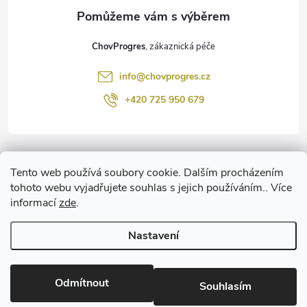
a
t
ChovProgres
í
info
@
chovprogres.cz
+420 725 950 679
Informace pro vás
Tento web používá soubory cookie. Dalším procházením
tohoto webu vyjadřujete souhlas s jejich používáním.. Více
informací
zde
.
www.ChemProgres.cz
Nastavení
Copyright 2026
ChovProgres.cz
. Všechna práva vyhrazena.
Upravit
nastavení cookies
Odmítnout
Souhlasím
Vytvořil Shoptet