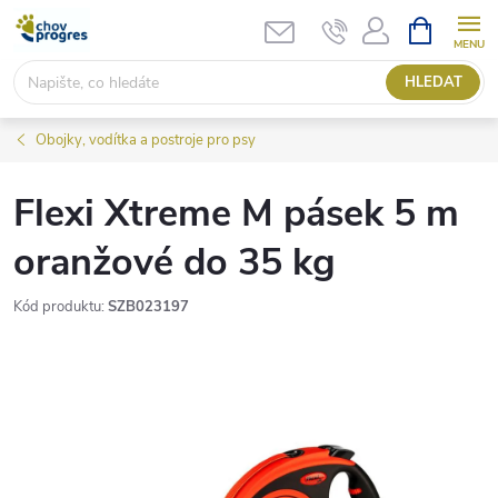
Přejít
NÁKUPNÍ
KOŠÍK
na
obsah
HLEDAT
Obojky, vodítka a postroje pro psy
Flexi Xtreme M pásek 5 m
oranžové do 35 kg
Kód produktu:
SZB023197