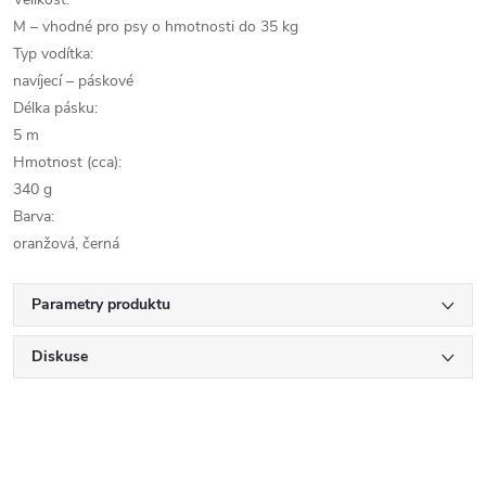
M – vhodné pro psy o hmotnosti do 35 kg
Typ vodítka:
navíjecí – páskové
Délka pásku:
5 m
Hmotnost (cca):
340 g
Barva:
oranžová, černá
Parametry produktu
Diskuse