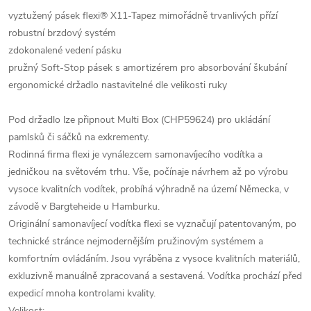
vyztužený pásek flexi® X11-Tapez mimořádně trvanlivých přízí
robustní brzdový systém
zdokonalené vedení pásku
pružný Soft-Stop pásek s amortizérem pro absorbování škubání
ergonomické držadlo nastavitelné dle velikosti ruky
Pod držadlo lze připnout Multi Box (CHP59624) pro ukládání
pamlsků či sáčků na exkrementy.
Rodinná firma flexi je vynálezcem samonavíjecího vodítka a
jedničkou na světovém trhu. Vše, počínaje návrhem až po výrobu
vysoce kvalitních vodítek, probíhá výhradně na území Německa, v
závodě v Bargteheide u Hamburku.
Originální samonavíjecí vodítka flexi se vyznačují patentovaným, po
technické stránce nejmodernějším pružinovým systémem a
komfortním ovládáním. Jsou vyráběna z vysoce kvalitních materiálů,
exkluzivně manuálně zpracovaná a sestavená. Vodítka prochází před
expedicí mnoha kontrolami kvality.
Velikost: