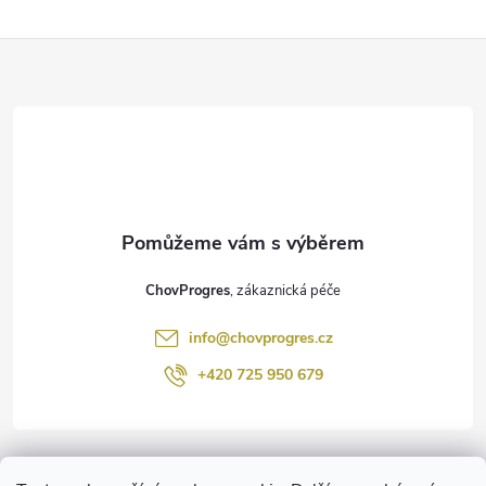
Z
á
p
a
t
ChovProgres
í
info
@
chovprogres.cz
+420 725 950 679
Informace pro vás