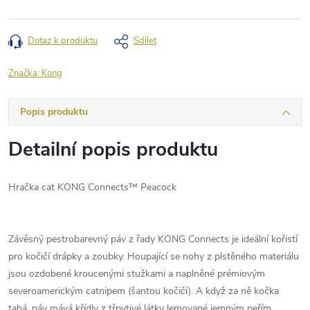
Dotaz k produktu
Sdílet
Značka:
Kong
Popis produktu
Detailní popis produktu
Hračka cat KONG Connects™ Peacock
Závěsný pestrobarevný páv z řady KONG Connects je ideální kořistí
pro kočičí drápky a zoubky. Houpající se nohy z plstěného materiálu
jsou ozdobené kroucenými stužkami a naplněné prémiovým
severoamerickým catnipem (šantou kočičí). A když za ně kočka
tahá, páv mává křídly z třpytivé látky lemované jemným peřím.