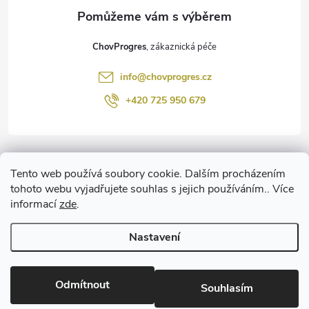
a
t
ChovProgres
í
info
@
chovprogres.cz
+420 725 950 679
Informace pro vás
Tento web používá soubory cookie. Dalším procházením
tohoto webu vyjadřujete souhlas s jejich používáním.. Více
informací
zde
.
www.ChemProgres.cz
Nastavení
Copyright 2026
ChovProgres.cz
. Všechna práva vyhrazena.
Upravit
nastavení cookies
Odmítnout
Souhlasím
Vytvořil Shoptet