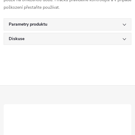
poškození přestaňte používat.
Parametry produktu
Diskuse
Z
á
p