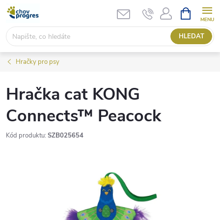
Přejít
NÁKUPNÍ
KOŠÍK
na
obsah
HLEDAT
Hračky pro psy
Hračka cat KONG
Connects™ Peacock
Kód produktu:
SZB025654