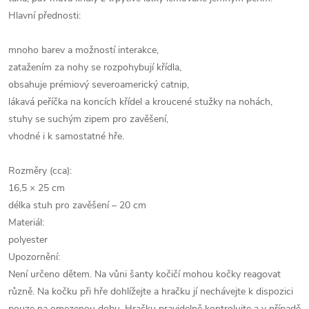
Hlavní přednosti:
mnoho barev a možností interakce,
zatažením za nohy se rozpohybují křídla,
obsahuje prémiový severoamerický catnip,
lákavá peříčka na koncích křídel a kroucené stužky na nohách,
stuhy se suchým zipem pro zavěšení,
vhodné i k samostatné hře.
Rozměry (cca):
16,5 × 25 cm
délka stuh pro zavěšení – 20 cm
Materiál:
polyester
Upozornění:
Není určeno dětem. Na vůni šanty kočičí mohou kočky reagovat
různě. Na kočku při hře dohlížejte a hračku jí nechávejte k dispozici
pouze na omezenou dobu. Hračku pravidelně kontrolujte a v případě