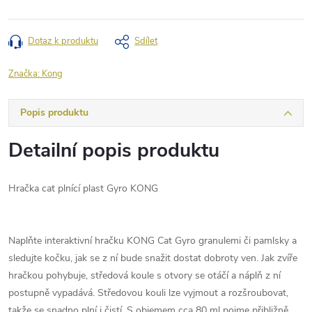
Dotaz k produktu
Sdílet
Značka:
Kong
Popis produktu
Detailní popis produktu
Hračka cat plnící plast Gyro KONG
Naplňte interaktivní hračku KONG Cat Gyro granulemi či pamlsky a
sledujte kočku, jak se z ní bude snažit dostat dobroty ven. Jak zvíře
hračkou pohybuje, středová koule s otvory se otáčí a náplň z ní
postupně vypadává. Středovou kouli lze vyjmout a rozšroubovat,
takže se snadno plní i čistí. S objemem cca 80 ml pojme přibližně