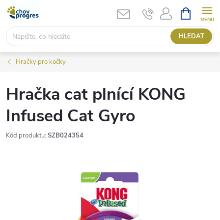
Přejít
NÁKUPNÍ
KOŠÍK
na
obsah
HLEDAT
Hračky pro kočky
Hračka cat plnící KONG
Infused Cat Gyro
Kód produktu:
SZB024354