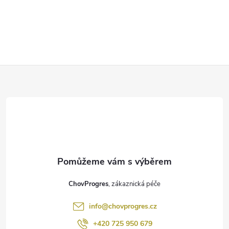
Z
á
p
a
t
ChovProgres
í
info
@
chovprogres.cz
+420 725 950 679