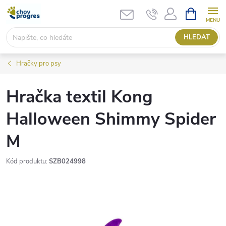
Přejít
NÁKUPNÍ
KOŠÍK
na
obsah
HLEDAT
Hračky pro psy
Hračka textil Kong
Halloween Shimmy Spider
M
Kód produktu:
SZB024998