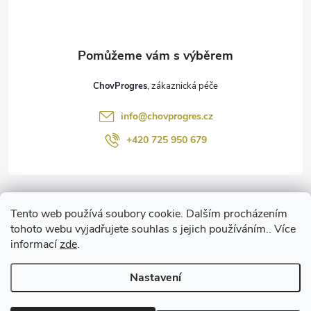
p
a
t
ChovProgres
í
info
@
chovprogres.cz
+420 725 950 679
Informace pro vás
Tento web používá soubory cookie. Dalším procházením
tohoto webu vyjadřujete souhlas s jejich používáním.. Více
www.ChemProgres.cz
informací
zde
.
Nastavení
Copyright 2026
ChovProgres.cz
. Všechna práva vyhrazena.
Upravit