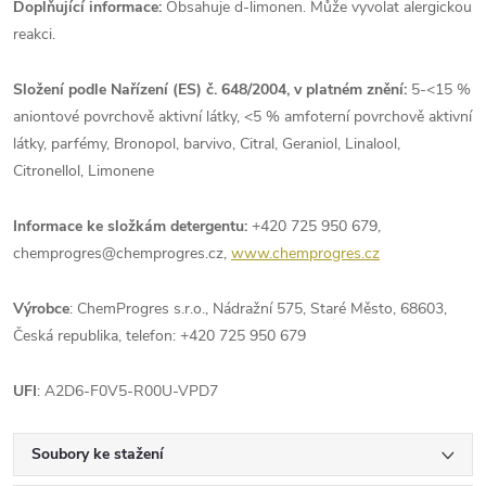
Doplňující informace:
Obsahuje d-limonen. Může vyvolat alergickou
reakci.
Složení podle Nařízení (ES) č. 648/2004, v platném znění:
5-<15 %
aniontové povrchově aktivní látky, <5 % amfoterní povrchově aktivní
látky, parfémy, Bronopol, barvivo, Citral, Geraniol, Linalool,
Citronellol, Limonene
Informace ke složkám detergentu:
+420 725 950 679,
chemprogres@chemprogres.cz,
www.chemprogres.cz
Výrobce
: ChemProgres s.r.o., Nádražní 575, Staré Město, 68603,
Česká republika, telefon: +420 725 950 679
UFI
: A2D6-F0V5-R00U-VPD7
Soubory ke stažení