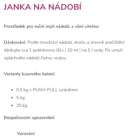
JANKA NA NÁDOBÍ
Prostředek pro ruční mytí nádobí, s vůní citrónu
Dávkování
: Podle množství nádobí, druhu a úrovně znečištění
dávkujte cca 1 polévkovou lžíci ( 10 ml ) na 5 l vody. Po umytí
opláchněte nádobí čistou vodou.
Varianty kusového balení:
0,5 kg s PUSH-PULL uzávěrem
5 kg
20 kg
Bezpečnostní upozornění:
Varování