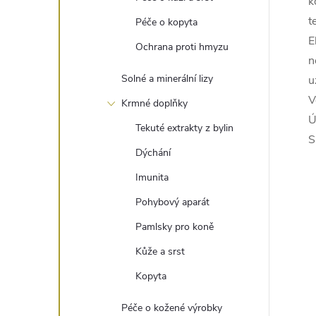
k
t
Péče o kopyta
E
Ochrana proti hmyzu
n
Solné a minerální lizy
u
V
Krmné doplňky
Ú
Tekuté extrakty z bylin
S
Dýchání
Imunita
Pohybový aparát
Pamlsky pro koně
Kůže a srst
Kopyta
Péče o kožené výrobky