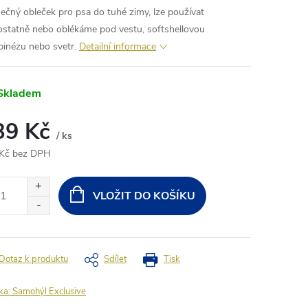
nečný obleček pro psa do tuhé zimy, lze používat
statně nebo oblékáme pod vestu, softshellovou
inézu nebo svetr.
Detailní informace
Skladem
39 Kč
/ ks
Kč bez DPH
ná
:
VLOŽIT DO KOŠÍKU
Dotaz k produktu
Sdílet
Tisk
ka:
Samohýl Exclusive