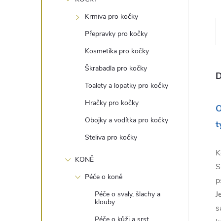
e
Krmiva pro kočky
l
Přepravky pro kočky
Kosmetika pro kočky
Škrabadla pro kočky
D
Toalety a lopatky pro kočky
Hračky pro kočky
O
Obojky a vodítka pro kočky
t
Steliva pro kočky
K
KONĚ
S
Péče o koně
p
J
Péče o svaly, šlachy a
klouby
s
Péče o kůži a srst