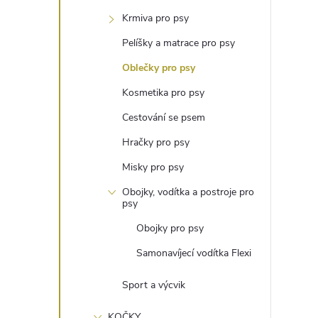
t
Krmiva pro psy
r
Pelíšky a matrace pro psy
Oblečky pro psy
a
Kosmetika pro psy
n
Cestování se psem
Hračky pro psy
n
Misky pro psy
í
Obojky, vodítka a postroje pro
psy
p
Obojky pro psy
Samonavíjecí vodítka Flexi
a
Sport a výcvik
n
KOČKY