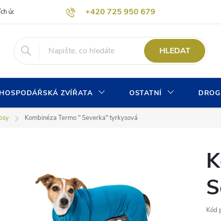
+420 725 950 679
ích údajů
Formulář pro odstoupení od kupní smlouvy
Kontaktní form
info@chovprogres.cz
HLEDAT
HOSPODÁŘSKÁ ZVÍŘATA
OSTATNÍ
DROG
psy
Kombinéza Termo " Severka" tyrkysová
K
S
Kód 