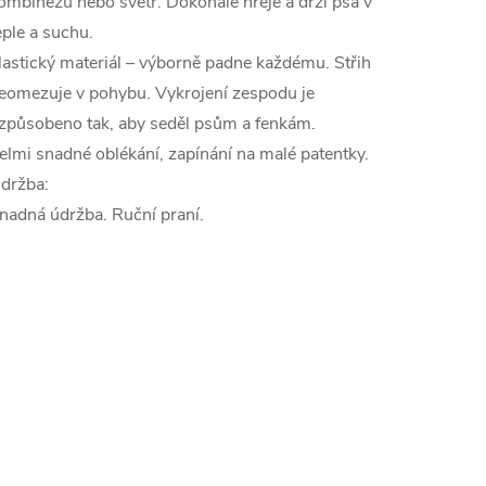
ombinézu nebo svetr. Dokonale hřeje a drží psa v
eple a suchu.
lastický materiál – výborně padne každému. Střih
eomezuje v pohybu. Vykrojení zespodu je
způsobeno tak, aby seděl psům a fenkám.
elmi snadné oblékání, zapínání na malé patentky.
držba:
nadná údržba. Ruční praní.