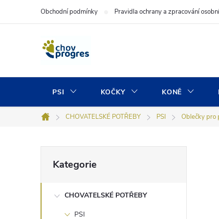
Přejít
Obchodní podmínky
Pravidla ochrany a zpracování osobn
na
obsah
PSI
KOČKY
KONĚ
CHOVATELSKÉ POTŘEBY
PSI
Oblečky pro 
Domů
P
Přeskočit
Kategorie
kategorie
o
CHOVATELSKÉ POTŘEBY
s
PSI