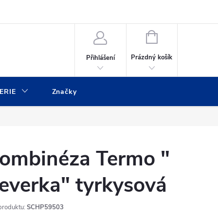
ulář
Moje objednávka
NÁKUPNÍ
KOŠÍK
Prázdný košík
Přihlášení
ERIE
Značky
ombinéza Termo "
everka" tyrkysová
produktu:
SCHP59503