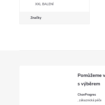
XXL BALENÍ
Značky
Z
á
p
a
ChovProgres
t