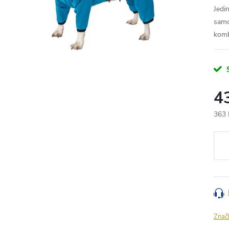
Jedi
samo
komb
4
363 
Měr
cena
Znač