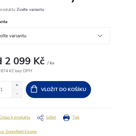
produktu:
Zvolte variantu
anta
d
2 099 Kč
/ ks
 874 Kč
bez DPH
ná
:
VLOŽIT DO KOŠÍKU
Dotaz k produktu
Sdílet
Tisk
ka:
Greenfield Equine