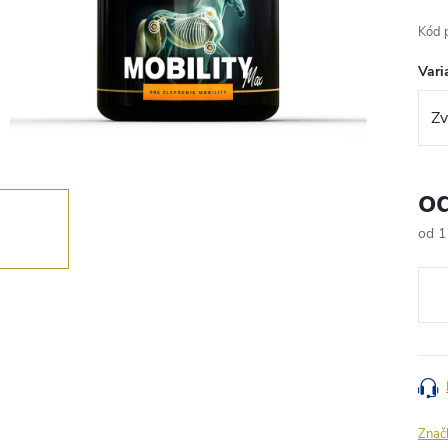
Kód 
Vari
o
od
1
Měr
cena
Znač