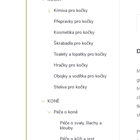
e
Krmiva pro kočky
l
Přepravky pro kočky
Kosmetika pro kočky
Škrabadla pro kočky
D
Toalety a lopatky pro kočky
Hračky pro kočky
M
Obojky a vodítka pro kočky
g
Steliva pro kočky
M
c
KONĚ
t
Péče o koně
s
Péče o svaly, šlachy a
klouby
P
Péče o kůži a srst