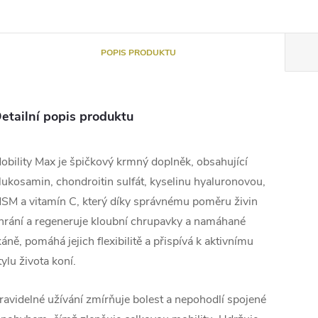
POPIS PRODUKTU
etailní popis produktu
obility Max je špičkový krmný doplněk, obsahující
lukosamin, chondroitin sulfát, kyselinu hyaluronovou,
SM a vitamín C, který díky správnému poměru živin
hrání a regeneruje kloubní chrupavky a namáhané
káně, pomáhá jejich ﬂexibilitě a přispívá k aktivnímu
tylu života koní.
ravidelné užívání zmírňuje bolest a nepohodlí spojené