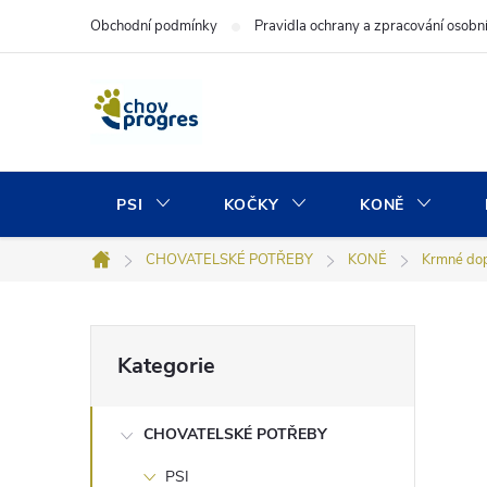
Přejít
Obchodní podmínky
Pravidla ochrany a zpracování osobn
na
obsah
PSI
KOČKY
KONĚ
CHOVATELSKÉ POTŘEBY
KONĚ
Krmné do
Domů
P
Přeskočit
Kategorie
kategorie
o
CHOVATELSKÉ POTŘEBY
s
PSI