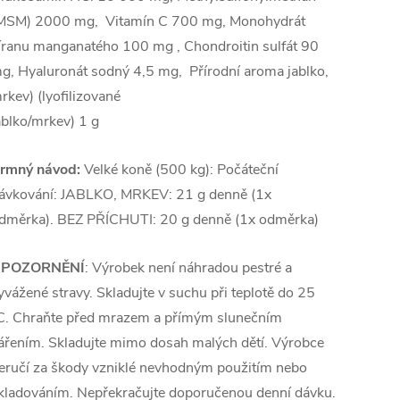
MSM) 2000 mg, Vitamín C 700 mg, Monohydrát
íranu manganatého 100 mg , Chondroitin sulfát 90
g, Hyaluronát sodný 4,5 mg, Přírodní aroma jablko,
rkev) (lyofilizované
ablko/mrkev) 1 g
rmný návod:
Velké koně (500 kg): Počáteční
ávkování: JABLKO, MRKEV: 21 g denně (1x
dměrka). BEZ PŘÍCHUTI: 20 g denně (1x odměrka)
POZORNĚNÍ
: Výrobek není náhradou pestré a
yvážené stravy. Skladujte v suchu při teplotě do 25
C. Chraňte před mrazem a přímým slunečním
ářením. Skladujte mimo dosah malých dětí. Výrobce
eručí za škody vzniklé nevhodným použitím nebo
kladováním. Nepřekračujte doporučenou denní dávku.