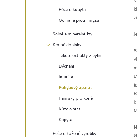
s
k
Péče o kopyta
ž
Ochrana proti hmyzu
J
Solné a minerální lizy
Krmné doplňky
S
Tekuté extrakty z bylin
v
Dýchání
m
J
Imunita
(
Pohybový aparát
B
Pamlsky pro koně
b
Kůže a srst
M
Kopyta
N
Péče o kožené výrobky
G