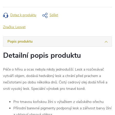
Dotaz k produktu
Sdílet
Značka:
Leovet
Popis produktu
Detailní popis produktu
Péče o hřívu a ocas nebyla nikdy jednodušší. Lesk a rozčesávač
vytváří objem, dodává hedvábný lesk a chrání před prachem a
nečistotami po dobu několika dnů. Čistý cedrový olej dodá hřívě a
srsti vysoký lesk. Speciální výrobek pro tmavé koně.
Pro tmavou koňskou žíni s výtažkem z vlašského ořechu
Přírodní barevné pigmenty podporují lesk a zářivost barvy žíní
a uhlazují vlasová vlákna.