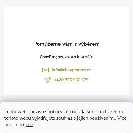
á
p
a
t
ChovProgres
í
info
@
chovprogres.cz
+420 725 950 679
Informace pro vás
Tento web používá soubory cookie. Dalším procházením
tohoto webu vyjadřujete souhlas s jejich používáním.. Více
informací
zde
.
www.ChemProgres.cz