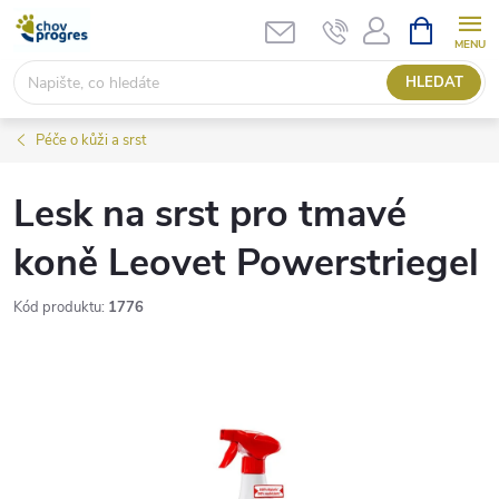
Přejít
NÁKUPNÍ
KOŠÍK
na
obsah
HLEDAT
Péče o kůži a srst
Lesk na srst pro tmavé
koně Leovet Powerstriegel
Kód produktu:
1776