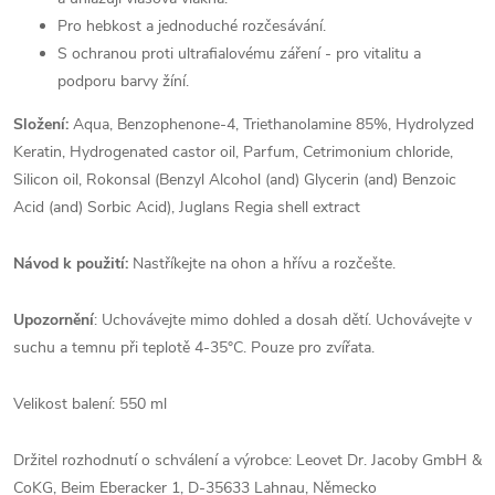
Pro hebkost a jednoduché rozčesávání.
S ochranou proti ultrafialovému záření - pro vitalitu a
podporu barvy žíní.
Složení:
Aqua, Benzophenone-4, Triethanolamine 85%, Hydrolyzed
Keratin, Hydrogenated castor oil, Parfum, Cetrimonium chloride,
Silicon oil, Rokonsal (Benzyl Alcohol (and) Glycerin (and) Benzoic
Acid (and) Sorbic Acid), Juglans Regia shell extract
Návod k použití:
Nastříkejte na ohon a hřívu a rozčešte.
Upozornění
: Uchovávejte mimo dohled a dosah dětí. Uchovávejte v
suchu a temnu při teplotě 4-35°C. Pouze pro zvířata.
Velikost balení: 550 ml
Držitel rozhodnutí o schválení a výrobce: Leovet Dr. Jacoby GmbH &
CoKG, Beim Eberacker 1, D-35633 Lahnau, Německo