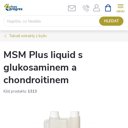
Přejít
NÁKUPNÍ
KOŠÍK
na
obsah
HLEDAT
Tekuté extrakty z bylin
MSM Plus liquid s
glukosaminem a
chondroitinem
Kód produktu:
1313