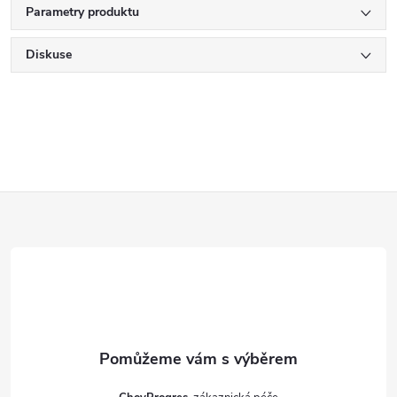
Parametry produktu
Diskuse
Z
á
p
a
t