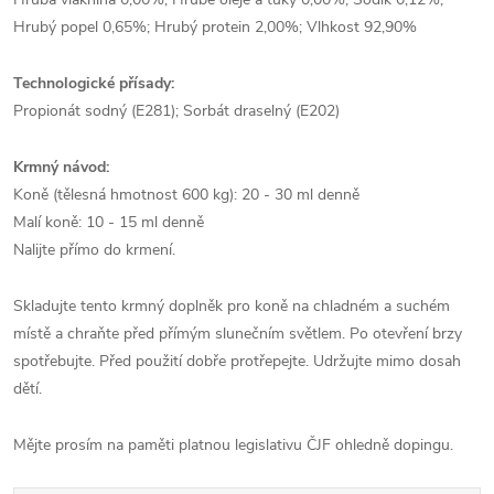
Hrubý popel 0,65%; Hrubý protein 2,00%; Vlhkost 92,90%
Technologické přísady:
Propionát sodný (E281); Sorbát draselný (E202)
Krmný návod:
Koně (tělesná hmotnost 600 kg): 20 - 30 ml denně
Malí koně: 10 - 15 ml denně
Nalijte přímo do krmení.
Skladujte tento krmný doplněk pro koně na chladném a suchém
místě a chraňte před přímým slunečním světlem. Po otevření brzy
spotřebujte. Před použití dobře protřepejte. Udržujte mimo dosah
dětí.
Mějte prosím na paměti platnou legislativu ČJF ohledně dopingu.