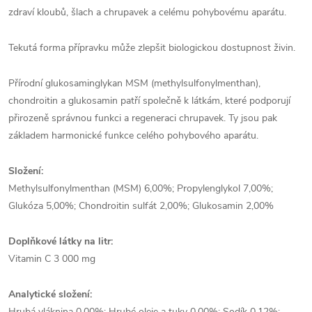
zdraví kloubů, šlach a chrupavek a celému pohybovému aparátu.
Tekutá forma přípravku může zlepšit biologickou dostupnost živin.
Přírodní glukosaminglykan MSM (methylsulfonylmenthan),
chondroitin a glukosamin patří společně k látkám, které podporují
přirozeně správnou funkci a regeneraci chrupavek. Ty jsou pak
základem harmonické funkce celého pohybového aparátu.
Složení:
Methylsulfonylmenthan (MSM) 6,00%; Propylenglykol 7,00%;
Glukóza 5,00%; Chondroitin sulfát 2,00%; Glukosamin 2,00%
Doplňkové látky na litr:
Vitamin C 3 000 mg
Analytické složení:
Hrubá vláknina 0,00%; Hrubé oleje a tuky 0,00%; Sodík 0,12%;