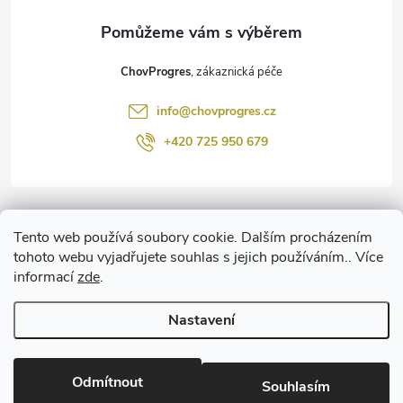
a
t
ChovProgres
í
info
@
chovprogres.cz
+420 725 950 679
Informace pro vás
Tento web používá soubory cookie. Dalším procházením
tohoto webu vyjadřujete souhlas s jejich používáním.. Více
www.ChemProgres.cz
informací
zde
.
Nastavení
Copyright 2026
ChovProgres.cz
. Všechna práva vyhrazena.
Upravit
nastavení cookies
Odmítnout
Souhlasím
Vytvořil Shoptet