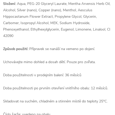
Složení:
Aqua, PEG-20 Glyceryl Laurate, Mentha Arvensis Herb Oil,
Alcohol, Silver (nano), Copper (nano), Menthol, Aesculus
Hippocastanum Flower Extract, Propylene Glycol, Glycerin,
Carbomer, Isopropyl Alcohol, MEK, Sodium Hydroxide,
Phenoxyethanol, Ethylhexylglycerin, Eugenol, Limonene, Linalool, Cl
42090
Způsob použití:
Přípravek se nanáší na vemeno po dojení.
Uchovávejte mimo dohled a dosah dětí. Pouze pro zvířata.
Doba použitelnosti v prodejním balení: 36 měsíců
Doba použitelnosti po prvním otevření vnitřního obalu: 12 měsíců.
Skladovat na suchém, chladném a stinném místě do teploty 25°C.
Číslo šarže: uvedeno na obalu