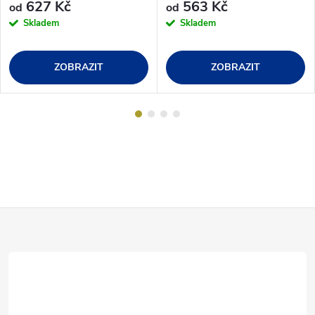
627 Kč
563 Kč
od
od
Skladem
Skladem
ZOBRAZIT
ZOBRAZIT
Z
á
p