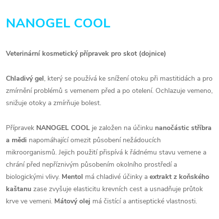
NANOGEL COOL
Veterinární kosmetický přípravek pro skot (dojnice)
Chladivý gel
, který se používá ke snížení otoku při mastitidách a pro
zmírnění problémů s vemenem před a po otelení. Ochlazuje vemeno,
snižuje otoky a zmírňuje bolest.
Přípravek
NANOGEL COOL
je založen na účinku
nanočástic stříbra
a mědi
napomáhající omezit působení nežádoucích
mikroorganismů. Jejich použití přispívá k řádnému stavu vemene a
chrání před nepříznivým působením okolního prostředí a
biologickými vlivy.
Mentol
má chladivé účinky a
extrakt z koňského
kaštanu
zase zvyšuje elasticitu krevních cest a usnadňuje průtok
krve ve vemeni.
Mátový olej
má čistící a antiseptické vlastnosti.