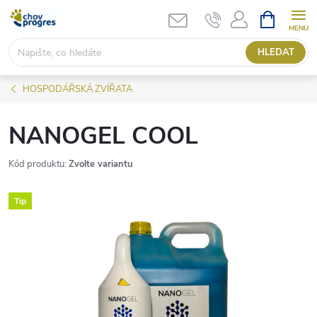
Přejít
NÁKUPNÍ
KOŠÍK
na
obsah
HLEDAT
HOSPODÁŘSKÁ ZVÍŘATA
NANOGEL COOL
Kód produktu:
Zvolte variantu
Tip