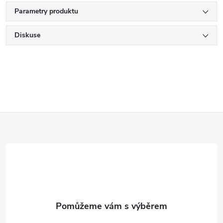
Parametry produktu
Diskuse
Z
á
p
a