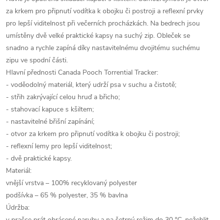
za krkem pro připnutí vodítka k obojku či postroji a reflexní prvky
pro lepší viditelnost při večerních procházkách. Na bedrech jsou
umístěny dvě velké praktické kapsy na suchý zip. Obleček se
snadno a rychle zapíná díky nastavitelnému dvojitému suchému
zipu ve spodní části.
Hlavní přednosti Canada Pooch Torrential Tracker:
- voděodolný materiál, který udrží psa v suchu a čistotě;
- střih zakrývající celou hruď a břicho;
- stahovací kapuce s kšiltem;
- nastavitelné břišní zapínání;
- otvor za krkem pro připnutí vodítka k obojku či postroji;
- reflexní lemy pro lepší viditelnost;
- dvě praktické kapsy.
Materiál:
vnější vrstva – 100% recyklovaný polyester
podšívka – 65 % polyester, 35 % bavlna
Údržba:
v pračce prát obrácené naruby a na šetrný režim do 30 °C, nežehlit,