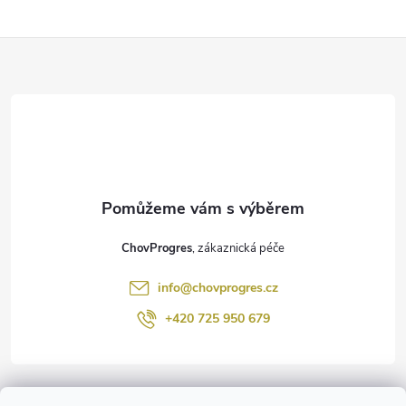
Z
á
p
a
t
ChovProgres
í
info
@
chovprogres.cz
+420 725 950 679
Informace pro vás