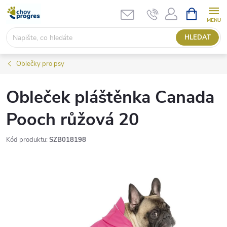
Přejít
NÁKUPNÍ
KOŠÍK
na
obsah
HLEDAT
Oblečky pro psy
Obleček pláštěnka Canada
Pooch růžová 20
Kód produktu:
SZB018198