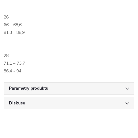
26
66 – 68,6
81,3 - 88,9
28
71,1 – 73,7
86,4 - 94
Parametry produktu
Diskuse