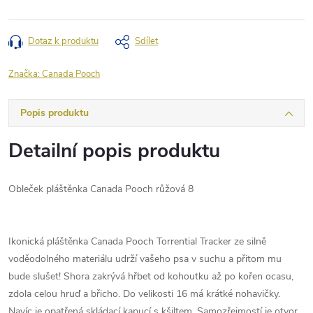
Dotaz k produktu
Sdílet
Značka:
Canada Pooch
Popis produktu
Detailní popis produktu
Obleček pláštěnka Canada Pooch růžová 8
Ikonická pláštěnka Canada Pooch Torrential Tracker ze silně
voděodolného materiálu udrží vašeho psa v suchu a přitom mu
bude slušet! Shora zakrývá hřbet od kohoutku až po kořen ocasu,
zdola celou hruď a břicho. Do velikosti 16 má krátké nohavičky.
Navíc je opatřená skládací kapucí s kšiltem. Samozřejmostí je otvor