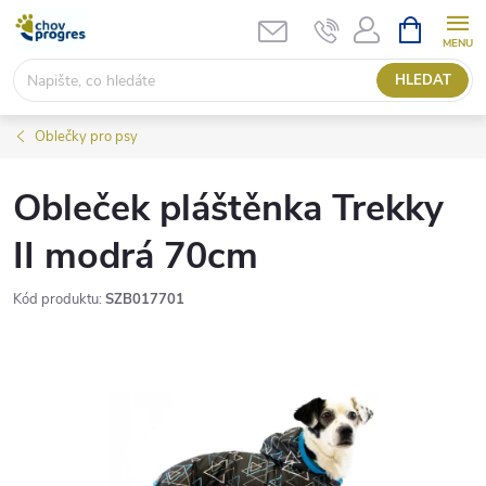
Přejít
NÁKUPNÍ
KOŠÍK
na
obsah
HLEDAT
Oblečky pro psy
Obleček pláštěnka Trekky
II modrá 70cm
Kód produktu:
SZB017701