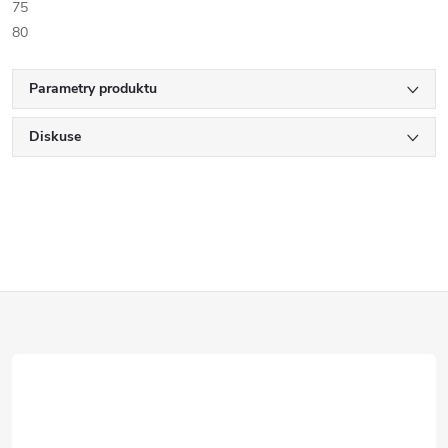
75
80
Parametry produktu
Diskuse
Z
á
p