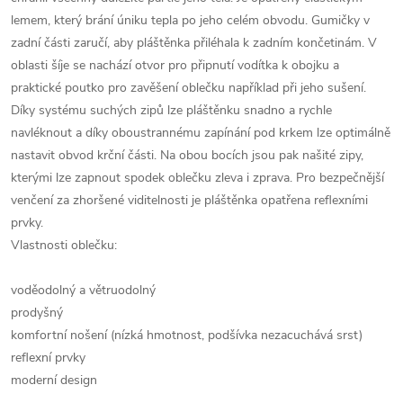
lemem, který brání úniku tepla po jeho celém obvodu. Gumičky v
zadní části zaručí, aby pláštěnka přiléhala k zadním končetinám. V
oblasti šíje se nachází otvor pro připnutí vodítka k obojku a
praktické poutko pro zavěšení oblečku například při jeho sušení.
Díky systému suchých zipů lze pláštěnku snadno a rychle
navléknout a díky oboustrannému zapínání pod krkem lze optimálně
nastavit obvod krční části. Na obou bocích jsou pak našité zipy,
kterými lze zapnout spodek oblečku zleva i zprava. Pro bezpečnější
venčení za zhoršené viditelnosti je pláštěnka opatřena reflexními
prvky.
Vlastnosti oblečku:
voděodolný a větruodolný
prodyšný
komfortní nošení (nízká hmotnost, podšívka nezacuchává srst)
reflexní prvky
moderní design