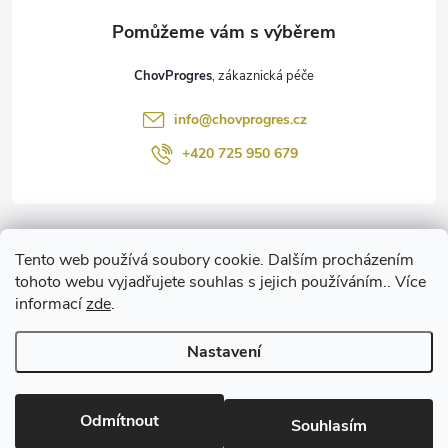
a
t
ChovProgres
í
info
@
chovprogres.cz
+420 725 950 679
Informace pro vás
Tento web používá soubory cookie. Dalším procházením
tohoto webu vyjadřujete souhlas s jejich používáním.. Více
informací
zde
.
www.ChemProgres.cz
Nastavení
Copyright 2026
ChovProgres.cz
. Všechna práva vyhrazena.
Upravit
nastavení cookies
Odmítnout
Souhlasím
Vytvořil Shoptet