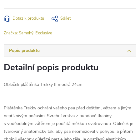
Dotaz k produktu
Sdílet
Značka:
Samohýl Exclusive
Popis produktu
Detailní popis produktu
Obleček pláštěnka Trekky II modrá 24cm
Pláštěnka Trekky ochrání vašeho psa před deštěm, větrem a jiným
nepříznivým počasím. Svrchní vrstva z bundové tkaniny
s voděodolným zátěrem je podšitá měkkou svetrovinou. Obleček je
tvarovaný anatomicky tak, aby psa neomezoval v pohybu, a přitom
chránil všechny důležité partie jeho těla. Je opatřený elastickým