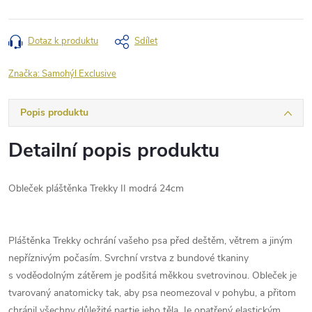
Dotaz k produktu
Sdílet
Značka:
Samohýl Exclusive
Popis produktu
Detailní popis produktu
Obleček pláštěnka Trekky II modrá 24cm
Pláštěnka Trekky ochrání vašeho psa před deštěm, větrem a jiným
nepříznivým počasím. Svrchní vrstva z bundové tkaniny
s voděodolným zátěrem je podšitá měkkou svetrovinou. Obleček je
tvarovaný anatomicky tak, aby psa neomezoval v pohybu, a přitom
chránil všechny důležité partie jeho těla. Je opatřený elastickým