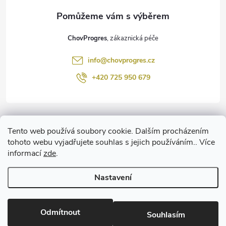
a
t
ChovProgres
í
info
@
chovprogres.cz
+420 725 950 679
Informace pro vás
Tento web používá soubory cookie. Dalším procházením
tohoto webu vyjadřujete souhlas s jejich používáním.. Více
informací
zde
.
www.ChemProgres.cz
Nastavení
Copyright 2026
ChovProgres.cz
. Všechna práva vyhrazena.
Upravit
nastavení cookies
Odmítnout
Souhlasím
Vytvořil Shoptet