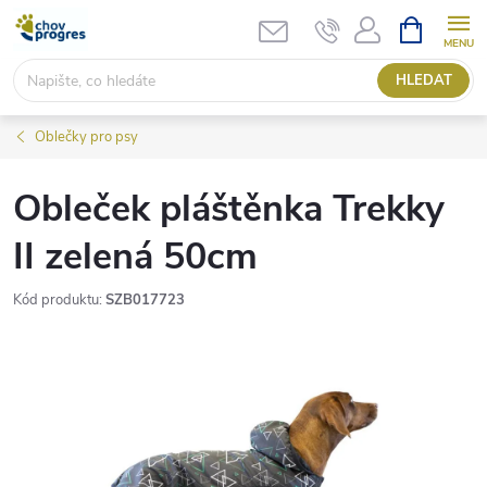
Přejít
NÁKUPNÍ
KOŠÍK
na
obsah
HLEDAT
Oblečky pro psy
Obleček pláštěnka Trekky
II zelená 50cm
Kód produktu:
SZB017723