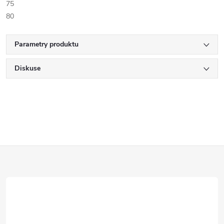
75
80
Parametry produktu
Diskuse
Z
á
p