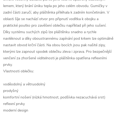
lemem, který brání úniku tepla po jeho celém obvodu. Gumičky v
zadní části zaručí, aby pláštěnka přiléhala k zadním končetinám. V
oblasti šíje se nachází otvor pro připnutí vodítka k obojku a
praktické poutko pro zavěšení oblečku například při jeho sušení.
Díky systému suchých zipů lze pláštěnku snadno a rychle
navléknout a díky oboustrannému zapínání pod krkem lze optimálně
nastavit obvod krční části. Na obou bocích jsou pak našité zipy,
kterými lze zapnout spodek oblečku zleva i zprava. Pro bezpečnější
venčení za zhoršené viditelnosti je pláštěnka opatřena reflexními
prvky.
Vlastnosti oblečku:
voděodolný a větruodolný
prodyšný
komfortní nošení (nízká hmotnost, podšívka nezacuchává srst)
reflexní prvky
moderní design