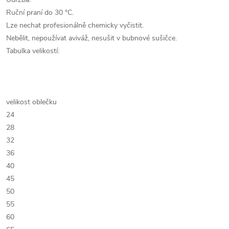
Ruční praní do 30 °C.
Lze nechat profesionálně chemicky vyčistit.
Nebělit, nepoužívat aviváž, nesušit v bubnové sušičce.
Tabulka velikostí:
velikost oblečku
24
28
32
36
40
45
50
55
60