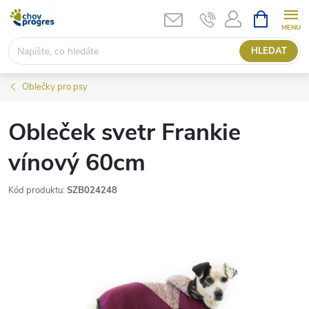
Přejít
NÁKUPNÍ
KOŠÍK
na
obsah
HLEDAT
Oblečky pro psy
Obleček svetr Frankie
vínový 60cm
Kód produktu:
SZB024248