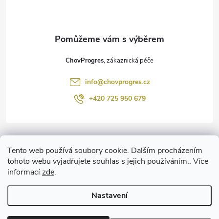
p
a
t
ChovProgres
í
info
@
chovprogres.cz
+420 725 950 679
Informace pro vás
Tento web používá soubory cookie. Dalším procházením
tohoto webu vyjadřujete souhlas s jejich používáním.. Více
informací
zde
.
www.ChemProgres.cz
Nastavení
Copyright 2026
ChovProgres.cz
. Všechna práva vyhrazena.
Upravit