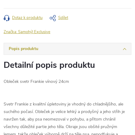
Dotaz k produktu
Sdílet
Značka:
Samohýl Exclusive
Popis produktu
Detailní popis produktu
Obleček svetr Frankie vínový 24cm
Svetr Frankie z kvalitní úpletoviny je vhodný do chladnějšího, ale
suchého počasí. Obleček je velice lehký a prodyšný a jeho střih je
navržen tak, aby psa neomezoval v pohybu, a přitom chránil
všechny důležité partie jeho těla. Okraje jsou obšité pružným
lemem, takže obleček výborně drží na těle psa, nepodfukuje a