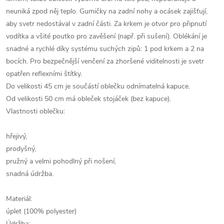
neuniká zpod něj teplo. Gumičky na zadní nohy a ocásek zajišťují,
aby svetr nedostával v zadní části. Za krkem je otvor pro připnutí
vodítka a všité poutko pro zavěšení (např. při sušení). Oblékání je
snadné a rychlé díky systému suchých zipů: 1 pod krkem a 2 na
bocích. Pro bezpečnější venčení za zhoršené viditelnosti je svetr
opatřen reflexními štítky.
Do velikosti 45 cm je součástí oblečku odnímatelná kapuce.
Od velikosti 50 cm má obleček stojáček (bez kapuce).
Vlastnosti oblečku:
hřejivý,
prodyšný,
pružný a velmi pohodlný při nošení,
snadná údržba.
Materiál:
úplet (100% polyester)
Údržba: