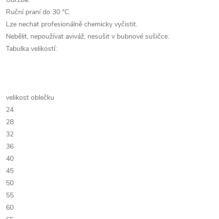
Ruční praní do 30 °C.
Lze nechat profesionálně chemicky vyčistit.
Nebělit, nepoužívat aviváž, nesušit v bubnové sušičce.
Tabulka velikostí:
velikost oblečku
24
28
32
36
40
45
50
55
60