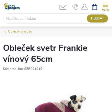
Přejít
NÁKUPNÍ
KOŠÍK
na
obsah
HLEDAT
Oblečky pro psy
Obleček svetr Frankie
vínový 65cm
Kód produktu:
SZB024249