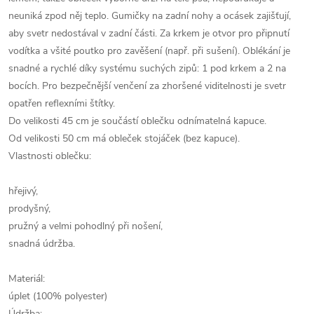
neuniká zpod něj teplo. Gumičky na zadní nohy a ocásek zajišťují,
aby svetr nedostával v zadní části. Za krkem je otvor pro připnutí
vodítka a všité poutko pro zavěšení (např. při sušení). Oblékání je
snadné a rychlé díky systému suchých zipů: 1 pod krkem a 2 na
bocích. Pro bezpečnější venčení za zhoršené viditelnosti je svetr
opatřen reflexními štítky.
Do velikosti 45 cm je součástí oblečku odnímatelná kapuce.
Od velikosti 50 cm má obleček stojáček (bez kapuce).
Vlastnosti oblečku:
hřejivý,
prodyšný,
pružný a velmi pohodlný při nošení,
snadná údržba.
Materiál:
úplet (100% polyester)
Údržba: