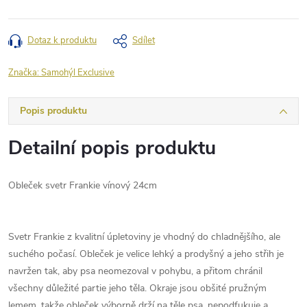
Dotaz k produktu
Sdílet
Značka:
Samohýl Exclusive
Popis produktu
Detailní popis produktu
Obleček svetr Frankie vínový 24cm
Svetr Frankie z kvalitní úpletoviny je vhodný do chladnějšího, ale
suchého počasí. Obleček je velice lehký a prodyšný a jeho střih je
navržen tak, aby psa neomezoval v pohybu, a přitom chránil
všechny důležité partie jeho těla. Okraje jsou obšité pružným
lemem, takže obleček výborně drží na těle psa, nepodfukuje a