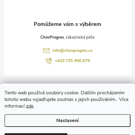
p
a
t
ChovProgres
í
info
@
chovprogres.cz
+420 725 950 679
Informace pro vás
Tento web používá soubory cookie. Dalším procházením
tohoto webu vyjadřujete souhlas s jejich používáním.. Více
informací
zde
.
www.ChemProgres.cz
Nastavení
Copyright 2026
ChovProgres.cz
. Všechna práva vyhrazena.
Upravit