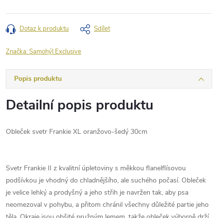
Dotaz k produktu
Sdílet
Značka:
Samohýl Exclusive
Popis produktu
Detailní popis produktu
Obleček svetr Frankie XL oranžovo-šedý 30cm
Svetr Frankie II z kvalitní úpletoviny s měkkou flanelflísovou
podšívkou je vhodný do chladnějšího, ale suchého počasí. Obleček
je velice lehký a prodyšný a jeho střih je navržen tak, aby psa
neomezoval v pohybu, a přitom chránil všechny důležité partie jeho
těla. Okraje jsou obšité pružným lemem, takže obleček výborně drží