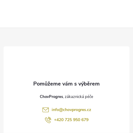
Z
á
p
a
t
ChovProgres
í
info
@
chovprogres.cz
+420 725 950 679