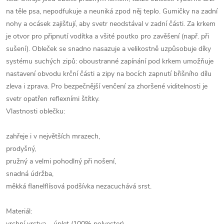
na těle psa, nepodfukuje a neuniká zpod něj teplo. Gumičky na zadní
nohy a ocásek zajišťují, aby svetr neodstával v zadní části. Za krkem
je otvor pro připnutí vodítka a všité poutko pro zavěšení (např. při
sušení). Obleček se snadno nasazuje a velikostně uzpůsobuje díky
systému suchých zipů: oboustranné zapínání pod krkem umožňuje
nastavení obvodu krční části a zipy na bocích zapnutí břišního dílu
zleva i zprava. Pro bezpečnější venčení za zhoršené viditelnosti je
svetr opatřen reflexními štítky.
Vlastnosti oblečku:
zahřeje i v největších mrazech,
prodyšný,
pružný a velmi pohodlný při nošení,
snadná údržba,
měkká flanelflísová podšívka nezacuchává srst.
Materiál:
vrchní vrstva – úplet (100% polyester)