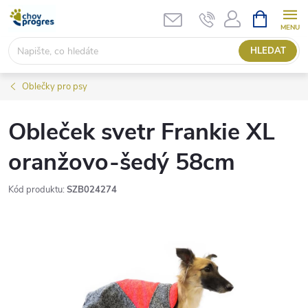
Přejít
NÁKUPNÍ
KOŠÍK
na
obsah
HLEDAT
Oblečky pro psy
Obleček svetr Frankie XL
oranžovo-šedý 58cm
Kód produktu:
SZB024274