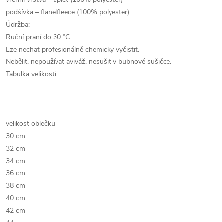
podšívka – flanelfleece (100% polyester)
Údržba:
Ruční praní do 30 °C.
Lze nechat profesionálně chemicky vyčistit.
Nebělit, nepoužívat aviváž, nesušit v bubnové sušičce.
Tabulka velikostí:
velikost oblečku
30 cm
32 cm
34 cm
36 cm
38 cm
40 cm
42 cm