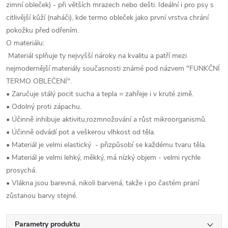
zimní obleček) - při větších mrazech nebo dešti. Ideální i pro psy s
citlivější kůží (naháči), kde termo obleček jako první vrstva chrání
pokožku před odřením.
O materiálu:
Materiál splňuje ty nejvyšší nároky na kvalitu a patří mezi
nejmodernější materiály současnosti známé pod názvem "FUNKČNÍ
TERMO OBLEČENÍ".
• Zaručuje stálý pocit sucha a tepla = zahřeje i v kruté zimě.
• Odolný proti zápachu.
• Účinně inhibuje aktivitu,rozmnožování a růst mikroorganismů.
• Účinně odvádí pot a veškerou vlhkost od těla.
• Materiál je velmi elastický - přizpůsobí se každému tvaru těla.
• Materiál je velmi lehký, měkký, má nízký objem - velmi rychle
prosychá.
• Vlákna jsou barevná, nikoli barvená, takže i po častém praní
zůstanou barvy stejné.
Parametry produktu