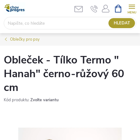
Přejít
NÁKUPNÍ
KOŠÍK
na
obsah
HLEDAT
Oblečky pro psy
Obleček - Tílko Termo "
Hanah" černo-růžový 60
cm
Kód produktu:
Zvolte variantu