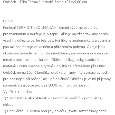
Obleček - Tílko Termo " Hanah" černo-růžový 60 cm
Popis:
Funkční TERMO TÍLKO „HANAH“ chrání výborně psa před
prochladnutím a udržuje jej v teple. Střih je navržen tak, aby chránil
všechny důležité partie těla psa. Psí tílko je anatomicky tvarované a
psa tak neomezuje ve volném a přirozeném pohybu. Okraje jsou
obšity pružným lemem, proto neodstávají, ale výborně drží na svém
místě a teplo tak neuniká ven. Oblékání tílka je díky elastickému
materiálu velmi snadné a rychlé - obléká se přetažením přes hlavu.
Obleček nemá žádné knoflíky, cvočky, ani zipy - to zvyšuje pohodlí
pro psa nejen při nošení, ale i při oblékání. Obleček je velmi příjemný
na omak a zaručuje pro psa 100% komfort při nošení.
Využití termo tílka:
1) Samostatně jako obleček s celoročním využití - proti větru,
chladu.
2) Podvlékací 1. vrstva pod jiný obleček (svetr, softshellový nebo