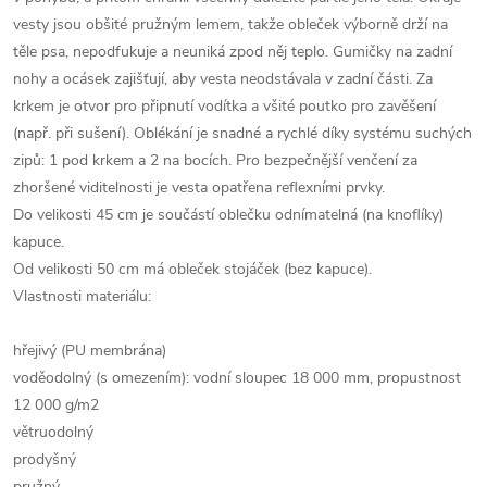
vesty jsou obšité pružným lemem, takže obleček výborně drží na
těle psa, nepodfukuje a neuniká zpod něj teplo. Gumičky na zadní
nohy a ocásek zajišťují, aby vesta neodstávala v zadní části. Za
krkem je otvor pro připnutí vodítka a všité poutko pro zavěšení
(např. při sušení). Oblékání je snadné a rychlé díky systému suchých
zipů: 1 pod krkem a 2 na bocích. Pro bezpečnější venčení za
zhoršené viditelnosti je vesta opatřena reflexními prvky.
Do velikosti 45 cm je součástí oblečku odnímatelná (na knoflíky)
kapuce.
Od velikosti 50 cm má obleček stojáček (bez kapuce).
Vlastnosti materiálu:
hřejivý (PU membrána)
voděodolný (s omezením): vodní sloupec 18 000 mm, propustnost
12 000 g/m2
větruodolný
prodyšný
pružný