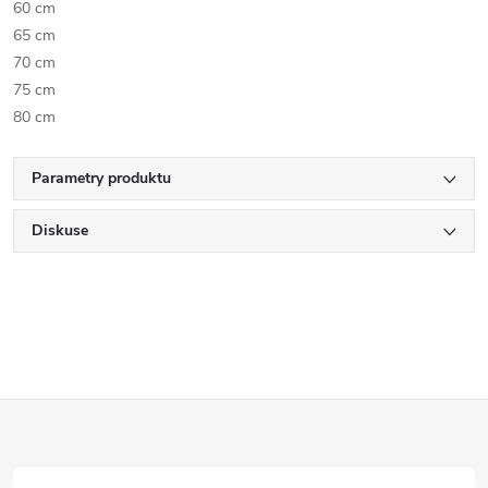
60 cm
65 cm
70 cm
75 cm
80 cm
Parametry produktu
Diskuse
Z
á