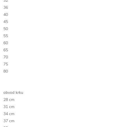
32
36
40
45
50
55
60
65
70
75
80
obvod krku
28 cm
31 cm
34 cm
37 cm