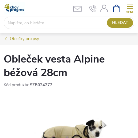
Přejít
NÁKUPNÍ
KOŠÍK
na
obsah
HLEDAT
Oblečky pro psy
Obleček vesta Alpine
béžová 28cm
Kód produktu:
SZB024277