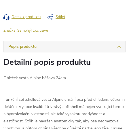
Dotaz k produktu
Sdílet
Značka:
Samohýl Exclusive
Popis produktu
Detailní popis produktu
Obleček vesta Alpine béžová 24cm
Funkční softshellová vesta Alpine chrání psa před chladem, větrem i
deštěm. Vysoce kvalitní třívrstvý softshell má nejen vynikající termo-
a hydroizolační vlastnosti, ale také vysokou prodyšnost a
elastičnost. Střih je navržen anatomicky tak, aby psa neomezoval
v pohybu, a přitom chránil všechny důležité partie jeho těla. Okraje