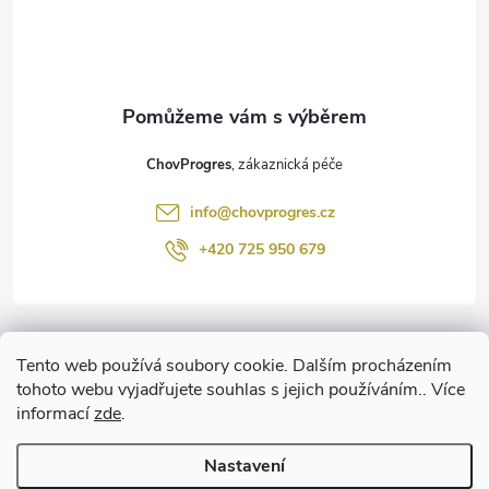
p
a
t
ChovProgres
í
info
@
chovprogres.cz
+420 725 950 679
Informace pro vás
Tento web používá soubory cookie. Dalším procházením
tohoto webu vyjadřujete souhlas s jejich používáním.. Více
informací
zde
.
www.ChemProgres.cz
Nastavení