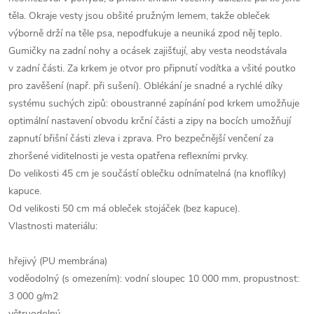
těla. Okraje vesty jsou obšité pružným lemem, takže obleček
výborně drží na těle psa, nepodfukuje a neuniká zpod něj teplo.
Gumičky na zadní nohy a ocásek zajišťují, aby vesta neodstávala
v zadní části. Za krkem je otvor pro připnutí vodítka a všité poutko
pro zavěšení (např. při sušení). Oblékání je snadné a rychlé díky
systému suchých zipů: oboustranné zapínání pod krkem umožňuje
optimální nastavení obvodu krční části a zipy na bocích umožňují
zapnutí břišní části zleva i zprava. Pro bezpečnější venčení za
zhoršené viditelnosti je vesta opatřena reflexními prvky.
Do velikosti 45 cm je součástí oblečku odnímatelná (na knoflíky)
kapuce.
Od velikosti 50 cm má obleček stojáček (bez kapuce).
Vlastnosti materiálu:
hřejivý (PU membrána)
voděodolný (s omezením): vodní sloupec 10 000 mm, propustnost:
3 000 g/m2
větruodolný