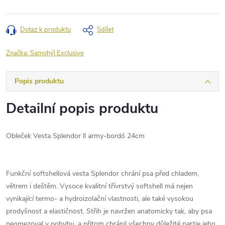
Dotaz k produktu
Sdílet
Značka:
Samohýl Exclusive
Popis produktu
Detailní popis produktu
Obleček Vesta Splendor ll army-bordó 24cm
Funkční softshellová vesta Splendor chrání psa před chladem,
větrem i deštěm. Vysoce kvalitní třívrstvý softshell má nejen
vynikající termo- a hydroizolační vlastnosti, ale také vysokou
prodyšnost a elastičnost. Střih je navržen anatomicky tak, aby psa
neomezoval v pohybu, a přitom chránil všechny důležité partie jeho