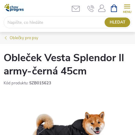
Přejít
NÁKUPNÍ
KOŠÍK
na
obsah
HLEDAT
Oblečky pro psy
Obleček Vesta Splendor ll
army-černá 45cm
Kód produktu:
SZB015623