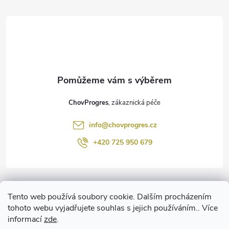
á
p
a
t
ChovProgres
í
info
@
chovprogres.cz
+420 725 950 679
Informace pro vás
Tento web používá soubory cookie. Dalším procházením
tohoto webu vyjadřujete souhlas s jejich používáním.. Více
informací
zde
.
www.ChemProgres.cz