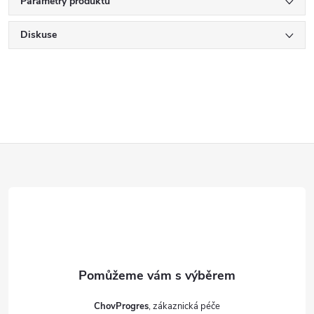
Parametry produktu
Diskuse
Z
á
p
a
t
ChovProgres