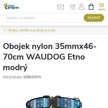
Přejít
NÁKUPNÍ
KOŠÍK
na
obsah
HLEDAT
Obojky, vodítka a postroje pro psy
Obojek nylon 35mmx46-
70cm WAUDOG Etno
modrý
Kód produktu:
SZB022570