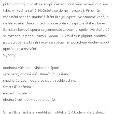
přitom odolný. Obojek se ani při častém používání netřepí, odolává
tahu, vlhkosti a špíně. Nečistoty se do něj nevsakují. Při silném
zašpinění oceníte snadné čištění (lze jej vyprat i ve studené vodě) a
rychlé sušení. Unikátní technologie potisku zajišťuje stálost barev.
Speciální kovová spona se jednoduše zacvakne, spolehlivě drží a dá
se rozepnout jednou rukou. Spona i D-kroužek k připnutí vodítka
jsou vyrobené z kvalitní oceli se speciálním povrchem odolným proti
opotřebení a rezivění.
Výhody:
odolnost vůči tahu, vlhkosti a špíně,
syté barvy odolné vůči slunečnímu záření,
snadná údržba – dobře se čistí a rychle schne,
Smart ID známka,
elegantní vzhled,
dlouhá životnost = úspora peněz.
Smart ID známka je identifikační štítek s QR kódem, který slouží