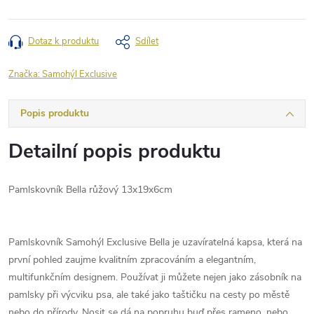
Dotaz k produktu
Sdílet
Značka:
Samohýl Exclusive
Popis produktu
Detailní popis produktu
Pamlskovník Bella růžový 13x19x6cm
Pamlskovník Samohýl Exclusive Bella je uzavíratelná kapsa, která na
první pohled zaujme kvalitním zpracováním a elegantním,
multifunkčním designem. Používat ji můžete nejen jako zásobník na
pamlsky při výcviku psa, ale také jako taštičku na cesty po městě
nebo do přírody. Nosit se dá na popruhu buď přes rameno, nebo