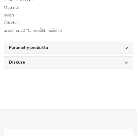
Materiál:
nylon
Údržba:
praní na 30 °C, nebělit, nežehlit
Parametry produktu
Diskuse
Z
á