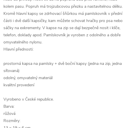
kolem pasu. Popruh má trojzubcovou přezku a nastavitelnou délku.
Kromě hlavní kapsy se zdrhovací šňůrkou má pamlskovník v přední
části i dvě další kapsičky, kam můžete schovat hračky pro psa nebo
sáčky na exkrementy. V kapse na zip se dají bezpečně nosit i klíče,
telefon, doklady apod. Pamlskovník je vyroben z odolného a dobře
omyvatelného nylonu.
Hlavní přednosti:
prostorná kapsa na pamlsky + dvě boční kapsy (jedna na zip, jedna
síťovaná)
odolný, omyvatelný materiál
kvalitní provedení
Vyrobeno v České republice.
Barva:
růžová
Rozměry:
13 × 19 × 6 cm