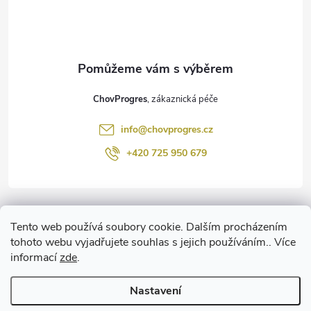
p
a
t
ChovProgres
í
info
@
chovprogres.cz
+420 725 950 679
Informace pro vás
Tento web používá soubory cookie. Dalším procházením
tohoto webu vyjadřujete souhlas s jejich používáním.. Více
informací
zde
.
www.ChemProgres.cz
Nastavení
Copyright 2026
ChovProgres.cz
. Všechna práva vyhrazena.
Upravit