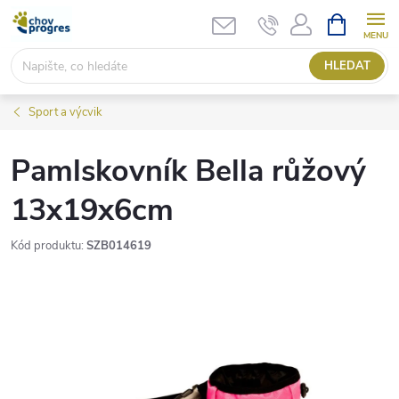
Přejít
NÁKUPNÍ
KOŠÍK
na
obsah
HLEDAT
Sport a výcvik
Pamlskovník Bella růžový
13x19x6cm
Kód produktu:
SZB014619