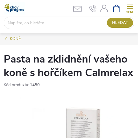
Přejít
NÁKUPNÍ
KOŠÍK
na
obsah
HLEDAT
KONĚ
Pasta na zklidnění vašeho
koně s hořčíkem Calmrelax
Kód produktu:
1450