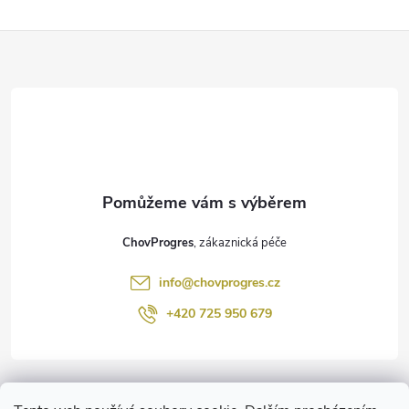
Z
á
p
a
t
ChovProgres
í
info
@
chovprogres.cz
+420 725 950 679
Informace pro vás