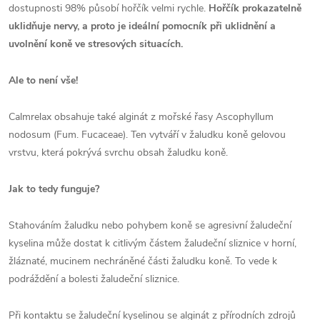
dostupnosti 98% působí hořčík velmi rychle.
Hořčík prokazatelně
uklidňuje nervy, a proto je ideální pomocník při uklidnění a
uvolnění koně ve stresových situacích.
Ale to není vše!
Calmrelax obsahuje také alginát z mořské řasy Ascophyllum
nodosum (Fum. Fucaceae). Ten vytváří v žaludku koně gelovou
vrstvu, která pokrývá svrchu obsah žaludku koně.
Jak to tedy funguje?
Stahováním žaludku nebo pohybem koně se agresivní žaludeční
kyselina může dostat k citlivým částem žaludeční sliznice v horní,
žláznaté, mucinem nechráněné části žaludku koně. To vede k
podráždění a bolesti žaludeční sliznice.
Při kontaktu se žaludeční kyselinou se alginát z přírodních zdrojů