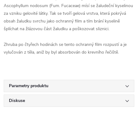
Ascophyllum nodosum (Fum. Fucaceae) mísí se žaludeční kyselinou
za vzniku gelovité látky. Tak se tvoří gelová vrstva, která pokrývá
obsah žaludku svrchu jako ochranný film a tím brání kyselině
šplíchat na žlázovou část žaludku a poškozovat sliznici.
Zhruba po čtyřech hodinách se tento ochranný film rozpustí a je
vylučován z těla, aniž by byl absorbován do krevního řečiště.
Parametry produktu
Diskuse