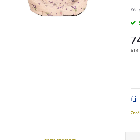
Kód 
7
619 
Měr
cena
Znač