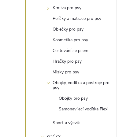
t
Krmiva pro psy
r
Pelíšky a matrace pro psy
Oblečky pro psy
a
Kosmetika pro psy
n
Cestování se psem
Hračky pro psy
n
Misky pro psy
í
Obojky, vodítka a postroje pro
psy
p
Obojky pro psy
Samonavíjecí vodítka Flexi
a
Sport a výcvik
n
KOČKY