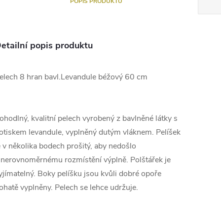
POPIS PRODUKTU
etailní popis produktu
elech 8 hran bavl.Levandule béžový 60 cm
ohodlný, kvalitní pelech vyrobený z bavlněné látky s
otiskem levandule, vyplněný dutým vláknem. Pelíšek
e v několika bodech prošitý, aby nedošlo
 nerovnoměrnému rozmístění výplně. Polštářek je
yjímatelný. Boky pelíšku jsou kvůli dobré opoře
ohatě vyplněny. Pelech se lehce udržuje.