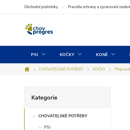
Přejít
Obchodní podmínky
Pravidla ochrany a zpracování osobn
na
obsah
PSI
KOČKY
KONĚ
CHOVATELSKÉ POTŘEBY
KOČKY
Přepravk
Domů
P
Přeskočit
Kategorie
kategorie
o
CHOVATELSKÉ POTŘEBY
s
PSI