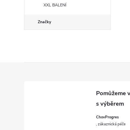
XXL BALENÍ
Značky
Z
á
p
a
ChovProgres
t