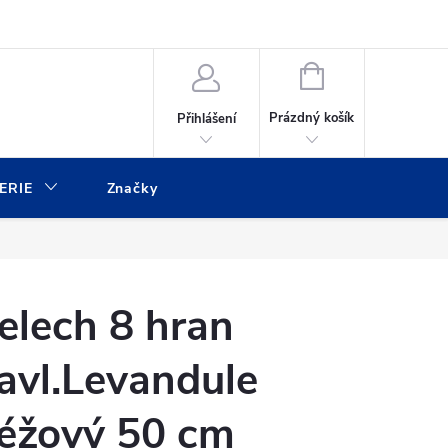
ulář
Moje objednávka
NÁKUPNÍ
KOŠÍK
Prázdný košík
Přihlášení
ERIE
Značky
elech 8 hran
avl.Levandule
éžový 50 cm