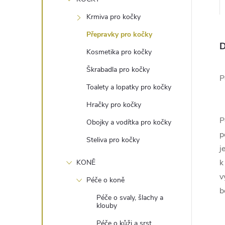
e
Krmiva pro kočky
l
Přepravky pro kočky
D
Kosmetika pro kočky
Škrabadla pro kočky
P
Toalety a lopatky pro kočky
Hračky pro kočky
P
Obojky a vodítka pro kočky
p
Steliva pro kočky
j
k
KONĚ
v
Péče o koně
b
Péče o svaly, šlachy a
klouby
Péče o kůži a srst