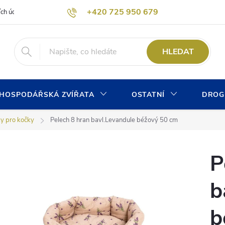
+420 725 950 679
ích údajů
Formulář pro odstoupení od kupní smlouvy
Kontaktní form
info@chovprogres.cz
HLEDAT
HOSPODÁŘSKÁ ZVÍŘATA
OSTATNÍ
DROG
y pro kočky
Pelech 8 hran bavl.Levandule béžový 50 cm
P
b
b