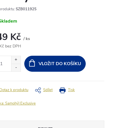
produktu:
SZB011925
Skladem
49 Kč
/ ks
Kč bez DPH
ná
:
VLOŽIT DO KOŠÍKU
Dotaz k produktu
Sdílet
Tisk
ka:
Samohýl Exclusive