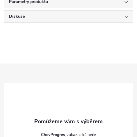
Parametry produktu
Diskuse
Z
á
p
a
t
ChovProgres