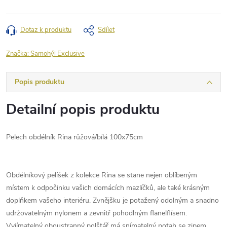
Dotaz k produktu
Sdílet
Značka:
Samohýl Exclusive
Popis produktu
Detailní popis produktu
Pelech obdélník Rina růžová/bílá 100x75cm
Obdélníkový pelíšek z kolekce Rina se stane nejen oblíbeným
místem k odpočinku vašich domácích mazlíčků, ale také krásným
doplňkem vašeho interiéru. Zvnějšku je potažený odolným a snadno
udržovatelným nylonem a zevnitř pohodlným flanelflísem.
Vyjímatelný oboustranný polštář má snímatelný potah se zipem.