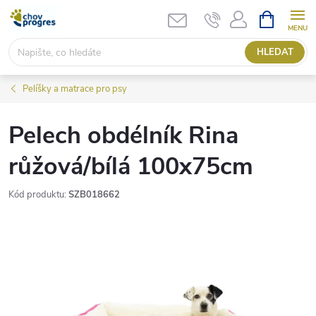
Přejít
NÁKUPNÍ
KOŠÍK
na
obsah
HLEDAT
Pelíšky a matrace pro psy
Pelech obdélník Rina
růžová/bílá 100x75cm
Kód produktu:
SZB018662