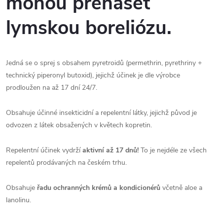
mohou přenášet
lymskou boreliózu.
Jedná se o sprej s obsahem pyretroidů (permethrin, pyrethriny +
technický piperonyl butoxid), jejichž účinek je dle výrobce
prodloužen na až 17 dní 24/7.
Obsahuje účinné insekticidní a repelentní látky, jejichž původ je
odvozen z látek obsažených v květech kopretin.
Repelentní účinek vydrží
aktivní až 17 dnů!
To je nejdéle ze všech
repelentů prodávaných na českém trhu.
Obsahuje
řadu ochranných krémů a kondicionérů
včetně aloe a
lanolinu.