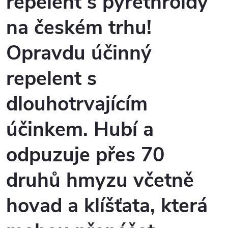
repelent s pyrethroidy
na českém trhu!
Opravdu účinný
repelent s
dlouhotrvajícím
účinkem.
Hubí a
odpuzuje
přes 70
druhů hmyzu
včetně
hovad a
klíšťata
, která