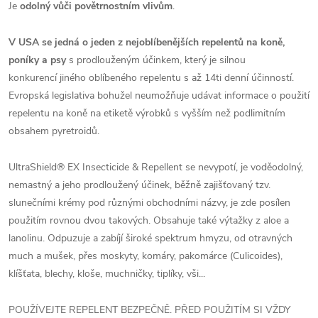
Je
odolný vůči povětrnostním vlivům
.
V USA se jedná o jeden z nejoblíbenějších repelentů na koně,
poníky a psy
s prodlouženým účinkem, který je silnou
konkurencí jiného oblíbeného repelentu s až 14ti denní účinností.
Evropská legislativa bohužel neumožňuje udávat informace o použití
repelentu na koně na etiketě výrobků s vyšším než podlimitním
obsahem pyretroidů.
UltraShield® EX Insecticide & Repellent se nevypotí, je voděodolný,
nemastný a jeho prodloužený účinek, běžně zajišťovaný tzv.
slunečními krémy pod různými obchodními názvy, je zde posílen
použitím rovnou dvou takových. Obsahuje také výtažky z aloe a
lanolinu. Odpuzuje a zabíjí široké spektrum hmyzu, od otravných
much a mušek, přes moskyty, komáry, pakomárce (Culicoides),
klíšťata, blechy, kloše, muchničky, tiplíky, vši...
POUŽÍVEJTE REPELENT BEZPEČNĚ. PŘED POUŽITÍM SI VŽDY