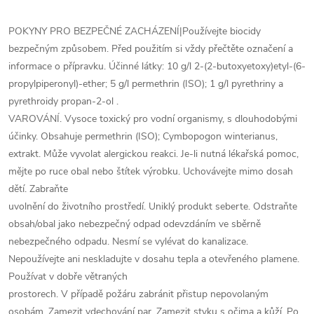
POKYNY PRO BEZPEČNÉ ZACHÁZENÍ|Používejte biocidy
bezpečným způsobem. Před použitím si vždy přečtěte označení a
informace o přípravku. Účinné látky: 10 g/l 2-(2-butoxyetoxy)etyl-(6-
propylpiperonyl)-ether; 5 g/l permethrin (ISO); 1 g/l pyrethriny a
pyrethroidy propan-2-ol .
VAROVÁNÍ. Vysoce toxický pro vodní organismy, s dlouhodobými
účinky. Obsahuje permethrin (ISO); Cymbopogon winterianus,
extrakt. Může vyvolat alergickou reakci. Je-li nutná lékařská pomoc,
mějte po ruce obal nebo štítek výrobku. Uchovávejte mimo dosah
dětí. Zabraňte
uvolnění do životního prostředí. Uniklý produkt seberte. Odstraňte
obsah/obal jako nebezpečný odpad odevzdáním ve sběrně
nebezpečného odpadu. Nesmí se vylévat do kanalizace.
Nepoužívejte ani neskladujte v dosahu tepla a otevřeného plamene.
Používat v dobře větraných
prostorech. V případě požáru zabránit přistup nepovolaným
osobám. Zamezit vdechování par. Zamezit styku s očima a kůží. Po