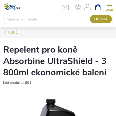
Přejít
NÁKUPNÍ
KOŠÍK
na
obsah
HLEDAT
KONĚ
Repelent pro koně
Absorbine UltraShield - 3
800ml ekonomické balení
Kód produktu:
801