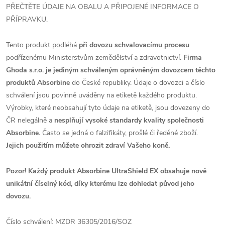
PŘEČTĚTE ÚDAJE NA OBALU A PŘIPOJENÉ INFORMACE O
PŘÍPRAVKU.
Tento produkt podléhá
při dovozu schvalovacímu procesu
podřízenému Ministerstvům zemědělství a zdravotnictví.
Firma
Ghoda s.r.o. je
jediným schváleným oprávněným dovozcem těchto
produktů Absorbine
do České republiky. Údaje o dovozci a číslo
schválení jsou povinně uváděny na etiketě každého produktu.
Výrobky, které neobsahují tyto údaje na etiketě, jsou dovezeny do
ČR nelegálně a
nesplňují vysoké standardy kvality společnosti
Absorbine.
Často se jedná o falzifikáty, prošlé či ředěné zboží.
Jejich použitím můžete ohrozit zdraví Vašeho koně.
Pozor! Každý produkt Absorbine UltraShield EX obsahuje nově
unikátní číselný kód, díky kterému lze dohledat původ jeho
dovozu.
Číslo schválení: MZDR 36305/2016/SOZ