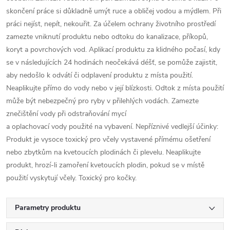
skončení práce si důkladně umýt ruce a obličej vodou a mýdlem. Při
práci nejíst, nepít, nekouřit. Za účelem ochrany životního prostředí
zamezte vniknutí produktu nebo odtoku do kanalizace, příkopů,
koryt a povrchových vod. Aplikací produktu za klidného počasí, kdy
se v následujících 24 hodinách neočekává déšť, se pomůže zajistit,
aby nedošlo k odvátí či odplavení produktu z místa použití.
Neaplikujte přímo do vody nebo v její blízkosti. Odtok z místa použití
může být nebezpečný pro ryby v přilehlých vodách. Zamezte
znečištění vody při odstraňování mycí
a oplachovací vody použité na vybavení. Nepříznivé vedlejší účinky:
Produkt je vysoce toxický pro včely vystavené přímému ošetření
nebo zbytkům na kvetoucích plodinách či plevelu. Neaplikujte
produkt, hrozí-li zamoření kvetoucích plodin, pokud se v místě
použití vyskytují včely. Toxický pro kočky.
Parametry produktu