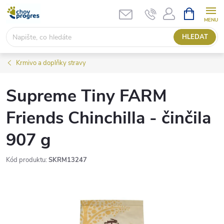
Přejít
NÁKUPNÍ
KOŠÍK
na
obsah
HLEDAT
Krmivo a doplňky stravy
Supreme Tiny FARM
Friends Chinchilla - činčila
907 g
Kód produktu:
SKRM13247