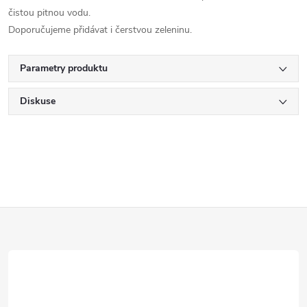
čistou pitnou vodu.
Doporučujeme přidávat i čerstvou zeleninu.
Parametry produktu
Diskuse
Z
á
p