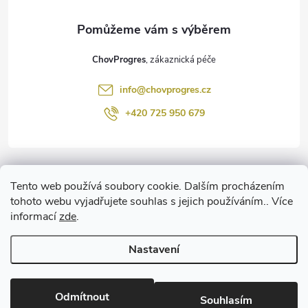
a
t
ChovProgres
í
info
@
chovprogres.cz
+420 725 950 679
Informace pro vás
Tento web používá soubory cookie. Dalším procházením
tohoto webu vyjadřujete souhlas s jejich používáním.. Více
informací
zde
.
www.ChemProgres.cz
Nastavení
Copyright 2026
ChovProgres.cz
. Všechna práva vyhrazena.
Upravit
nastavení cookies
Odmítnout
Souhlasím