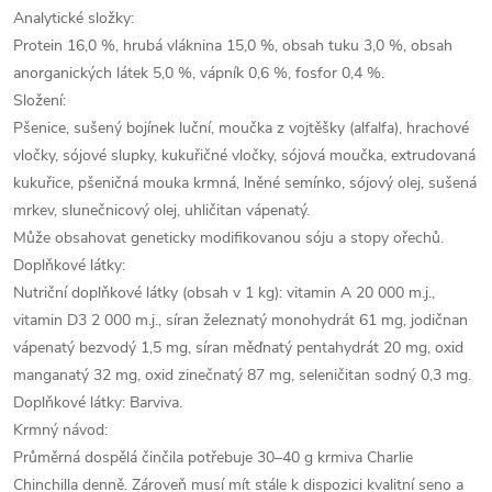
Analytické složky:
Protein 16,0 %, hrubá vláknina 15,0 %, obsah tuku 3,0 %, obsah
anorganických látek 5,0 %, vápník 0,6 %, fosfor 0,4 %.
Složení:
Pšenice, sušený bojínek luční, moučka z vojtěšky (alfalfa), hrachové
vločky, sójové slupky, kukuřičné vločky, sójová moučka, extrudovaná
kukuřice, pšeničná mouka krmná, lněné semínko, sójový olej, sušená
mrkev, slunečnicový olej, uhličitan vápenatý.
Může obsahovat geneticky modifikovanou sóju a stopy ořechů.
Doplňkové látky:
Nutriční doplňkové látky (obsah v 1 kg): vitamin A 20 000 m.j.,
vitamin D3 2 000 m.j., síran železnatý monohydrát 61 mg, jodičnan
vápenatý bezvodý 1,5 mg, síran měďnatý pentahydrát 20 mg, oxid
manganatý 32 mg, oxid zinečnatý 87 mg, seleničitan sodný 0,3 mg.
Doplňkové látky: Barviva.
Krmný návod:
Průměrná dospělá činčila potřebuje 30–40 g krmiva Charlie
Chinchilla denně. Zároveň musí mít stále k dispozici kvalitní seno a