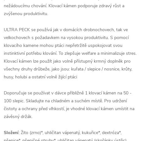
nežádoucímu chování. Klovací kámen podporuje zdravý růst a
zvýšenou produktivitu.
ULTRA PECK se používá jak v domácích drobnochovech, tak ve
velkochovech s požadavkem na vysokou produktivitu. S pomocí
klovacího kamene mohou ptáci nepřetržitě uspokojovat svou
instinktivní potřebu klování. To zlepšuje welfare a minimalizuje stres.
Klovací kámen lze použít jako volně přístupný krmný doplněk pro
všechny druhy drůbeže, jako jsou: kuřata / slepice / nosnice, krůty,
husy, holubi a ostatní volně žijící ptáci
Doporučuje se používat v dávce přibližně 1 klovací kámen na 50 -
100 slepic. Skladujte na chladném a suchém místě. Pro udržení
čistoty a ochrany před vlhkostí, je vhodné klovací kámen umístit na
závěsný držák.
Složení
: Žito (zrno)*, uhličitan vápenatý, kukuřice*, dextróza*,
pšenice*, pšeničné otruby*, uhličitan vápenatý (skořápky ústřic),