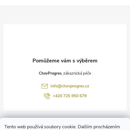
Z
á
p
a
t
ChovProgres
í
info
@
chovprogres.cz
+420 725 950 679
Informace pro vás
Tento web používá soubory cookie. Dalším procházením