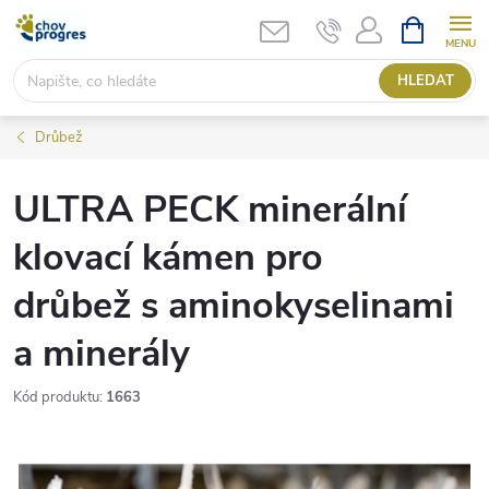
Přejít
NÁKUPNÍ
KOŠÍK
na
obsah
HLEDAT
Drůbež
ULTRA PECK minerální
klovací kámen pro
drůbež s aminokyselinami
a minerály
Kód produktu:
1663