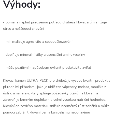
Výhody:
- pomáhá naplnit přirozenou potřebu drůbeže klovat a tím snižuje
stres a nežádoucí chování
- minimalizuje agresivitu a sebepoškozování
- doplňuje minerální látky a esenciální aminokyseliny
- může pozitivním způsobem ovlivnit produktivitu zvířat
Klovací kámen ULTRA-PECK pro drůbež je vysoce kvalitní produkt s
přírodními přísadami, jako je uhličitan vápenatý, melasa, moučka z
ústřic a minerály, který splňuje požadavky ptáků na klování a
zároveň je krmným doplňkem s velmi vysokou nutriční hodnotou.
Klování do tvrdého materiálu snižuje nadměrný růst zobáků a může
pomoci zabránit klování peří a kanibalismu nebo jinému