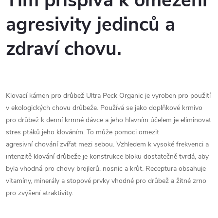
Tím přispívá k omezení
agresivity jedinců a
zdraví chovu.
Klovací kámen pro drůbež Ultra Peck Organic je vyroben pro použití
v ekologických chovu drůbeže. Používá se jako doplňkové krmivo
pro drůbež k denní krmné dávce a jeho hlavním účelem je eliminovat
stres ptáků jeho klováním. To může pomoci omezit
agresivní chování zvířat mezi sebou. Vzhledem k vysoké frekvenci a
intenzitě klování drůbeže je konstrukce bloku dostatečně tvrdá, aby
byla vhodná pro chovy brojlerů, nosnic a krůt. Receptura obsahuje
vitamíny, minerály a stopové prvky vhodné pro drůbež a žitné zrno
pro zvýšení atraktivity.