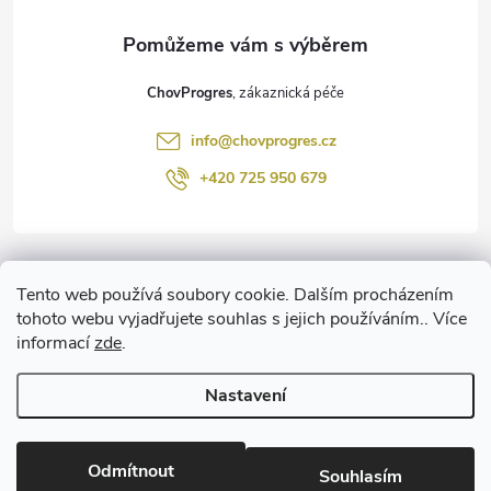
a
t
ChovProgres
í
info
@
chovprogres.cz
+420 725 950 679
Informace pro vás
Tento web používá soubory cookie. Dalším procházením
tohoto webu vyjadřujete souhlas s jejich používáním.. Více
informací
zde
.
www.ChemProgres.cz
Nastavení
Copyright 2026
ChovProgres.cz
. Všechna práva vyhrazena.
Upravit
nastavení cookies
Odmítnout
Souhlasím