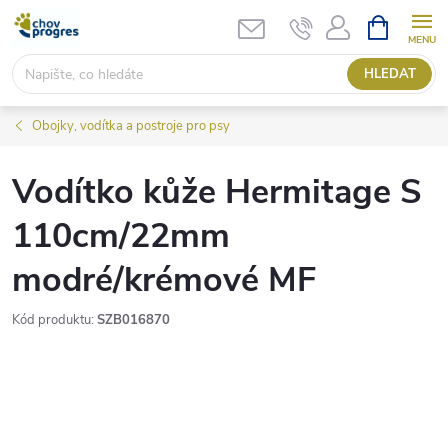
Přejít
NÁKUPNÍ
KOŠÍK
na
obsah
HLEDAT
Obojky, vodítka a postroje pro psy
Vodítko kůže Hermitage S
110cm/22mm
modré/krémové MF
Kód produktu:
SZB016870