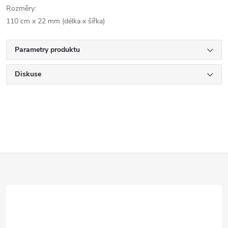
Rozměry:
110 cm x 22 mm (délka x šířka)
Parametry produktu
Diskuse
Z
á
p