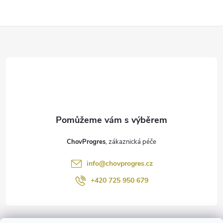
Z
á
p
a
t
ChovProgres
í
info
@
chovprogres.cz
+420 725 950 679