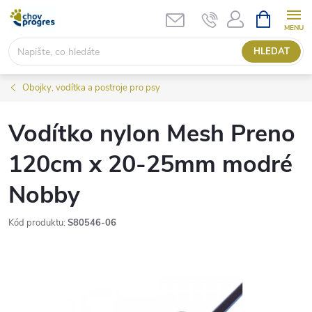
Přejít
NÁKUPNÍ
KOŠÍK
na
obsah
HLEDAT
Obojky, vodítka a postroje pro psy
Vodítko nylon Mesh Preno
120cm x 20-25mm modré
Nobby
Kód produktu:
S80546-06