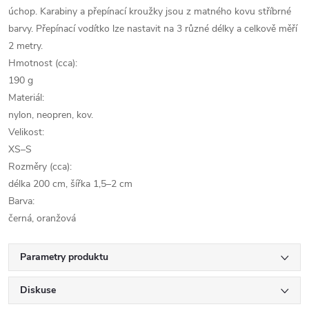
úchop. Karabiny a přepínací kroužky jsou z matného kovu stříbrné
barvy. Přepínací vodítko lze nastavit na 3 různé délky a celkově měří
2 metry.
Hmotnost (cca):
190 g
Materiál:
nylon, neopren, kov.
Velikost:
XS–S
Rozměry (cca):
délka 200 cm, šířka 1,5–2 cm
Barva:
černá, oranžová
Parametry produktu
Diskuse