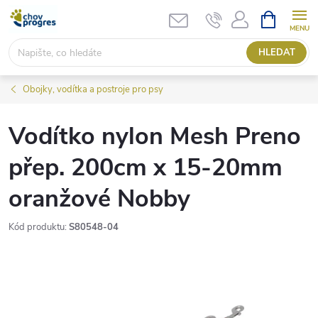
Přejít
NÁKUPNÍ
KOŠÍK
na
obsah
HLEDAT
Obojky, vodítka a postroje pro psy
Vodítko nylon Mesh Preno
přep. 200cm x 15-20mm
oranžové Nobby
Kód produktu:
S80548-04