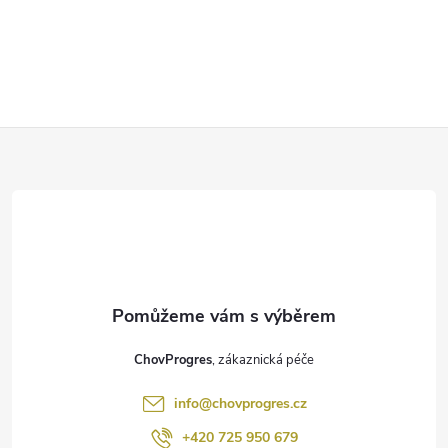
Z
á
p
a
t
ChovProgres
í
info
@
chovprogres.cz
+420 725 950 679